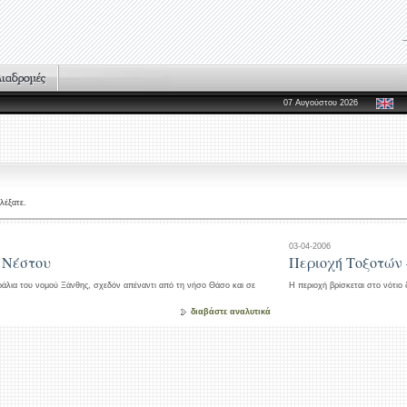
07 Αυγούστου 2026
λέξατε.
03-04-2006
 Νέστου
Περιοχή Τοξοτών
αράλια του νομού Ξάνθης, σχεδόν απέναντι από τη νήσο Θάσο και σε
Η περιοχή βρίσκεται στο νότιο
διαβάστε αναλυτικά