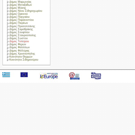
Δήμος Μαρωνείας
Δήμος Μεταξάδων
Δήμος Μύκης
Δήμος Νέου Σιδηροχωρίου
Δήμος Ορεινού
Δήμος Παγγαίου
Δήμος Παρανεστίου
Δήμος Πιερέων
Δήμος Προσοτσάνης
Δήμος Σαμοθράκης
Δήμος Σουφλίου
Δήμος Σταυρούπολης
Δήμος Σώστου
Δήμος Τοπείρου
Δήμος Φερών
Δήμος Φιλίππων
Δήμος Φιλλύρας
Δήμος Χρυσούπολης
Κοινότητα Θερμών
Κοινότητα Σιδηρονέρου