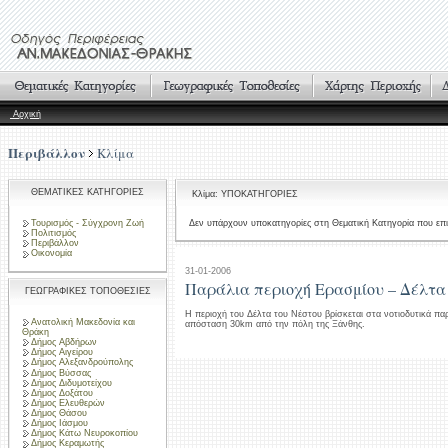
Αρχική
Περιβάλλον
Κλίμα
ΘΕΜΑΤΙΚΕΣ ΚΑΤΗΓΟΡΙΕΣ
Κλίμα: ΥΠΟΚΑΤΗΓΟΡΙΕΣ
Τουρισμός - Σύγχρονη Ζωή
Δεν υπάρχουν υποκατηγορίες στη Θεματική Κατηγορία που επι
Πολιτισμός
Περιβάλλον
Οικονομία
31-01-2006
Παράλια περιοχή Ερασμίου – Δέλτα
ΓΕΩΓΡΑΦΙΚΕΣ ΤΟΠΟΘΕΣΙΕΣ
Η περιοχή του Δέλτα του Νέστου βρίσκεται στα νοτιοδυτικά π
Ανατολική Μακεδονία και
απόσταση 30km από την πόλη της Ξάνθης.
Θράκη
Δήμος Αβδήρων
Δήμος Αιγείρου
Δήμος Αλεξανδρούπολης
Δήμος Βύσσας
Δήμος Διδυμοτείχου
Δήμος Δοξάτου
Δήμος Ελευθερών
Δήμος Θάσου
Δήμος Ιάσμου
Δήμος Κάτω Νευροκοπίου
Δήμος Κεραμωτής