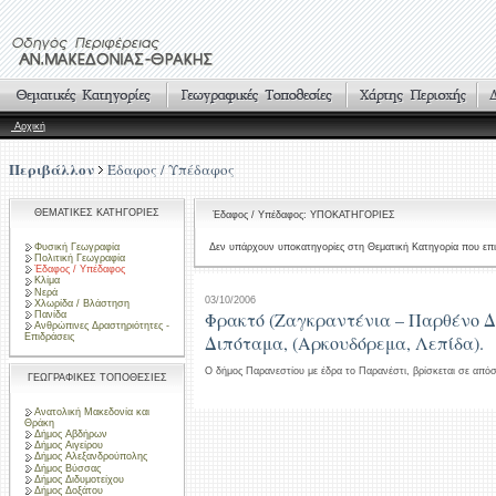
Αρχική
Περιβάλλον
Έδαφος / Υπέδαφος
ΘΕΜΑΤΙΚΕΣ ΚΑΤΗΓΟΡΙΕΣ
Έδαφος / Υπέδαφος: ΥΠΟΚΑΤΗΓΟΡΙΕΣ
Φυσική Γεωγραφία
Δεν υπάρχουν υποκατηγορίες στη Θεματική Κατηγορία που επι
Πολιτική Γεωγραφία
Έδαφος / Υπέδαφος
Κλίμα
Νερά
03/10/2006
Χλωρίδα / Βλάστηση
Φρακτό (Ζαγκραντένια – Παρθένο Δ
Πανίδα
Ανθρώπινες Δραστηριότητες -
Επιδράσεις
Διπόταμα, (Αρκουδόρεμα, Λεπίδα).
Ο δήμος Παρανεστίου με έδρα το Παρανέστι, βρίσκεται σε απ
ΓΕΩΓΡΑΦΙΚΕΣ ΤΟΠΟΘΕΣΙΕΣ
Ανατολική Μακεδονία και
Θράκη
Δήμος Αβδήρων
Δήμος Αιγείρου
Δήμος Αλεξανδρούπολης
Δήμος Βύσσας
Δήμος Διδυμοτείχου
Δήμος Δοξάτου