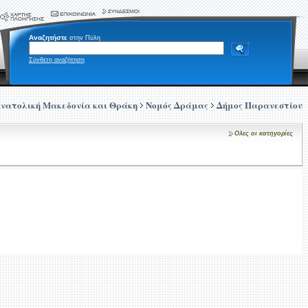
Αναζητήστε
στην Πύλη
Σύνθετη αναζήτηση
νατολική Μακεδονία και Θράκη
Νομός Δράμας
Δήμος Παρανεστίου
Ολες οι κατηγορίες