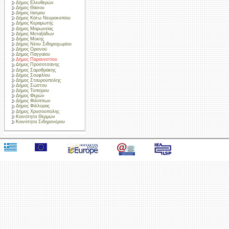
Δήμος Ελευθερών
Δήμος Θάσου
Δήμος Ιάσμου
Δήμος Κάτω Νευροκοπίου
Δήμος Κεραμωτής
Δήμος Μαρωνείας
Δήμος Μεταξάδων
Δήμος Μύκης
Δήμος Νέου Σιδηροχωρίου
Δήμος Ορεινού
Δήμος Παγγαίου
Δήμος Παρανεστίου
Δήμος Προσοτσάνης
Δήμος Σαμοθράκης
Δήμος Σουφλίου
Δήμος Σταυρούπολης
Δήμος Σώστου
Δήμος Τοπείρου
Δήμος Φερών
Δήμος Φιλίππων
Δήμος Φιλλύρας
Δήμος Χρυσούπολης
Κοινότητα Θερμών
Κοινότητα Σιδηρονέρου