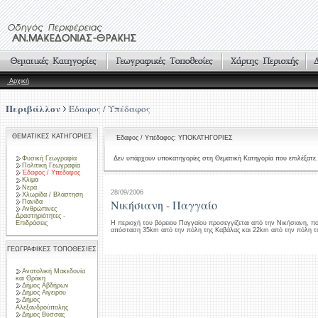
Αρχική
Περιβάλλον
Έδαφος / Υπέδαφος
ΘΕΜΑΤΙΚΕΣ ΚΑΤΗΓΟΡΙΕΣ
Έδαφος / Υπέδαφος: ΥΠΟΚΑΤΗΓΟΡΙΕΣ
Φυσική Γεωγραφία
Δεν υπάρχουν υποκατηγορίες στη Θεματική Κατηγορία που επιλέξατε.
Πολιτική Γεωγραφία
Έδαφος / Υπέδαφος
Κλίμα
Νερά
28/09/2006
Χλωρίδα / Βλάστηση
Νικήσιανη - Παγγαίο
Πανίδα
Ανθρώπινες
Δραστηριότητες -
Επιδράσεις
Η περιοχή του βόρειου Παγγαίου προσεγγίζεται από την Νικήσιανη, πο
απόσταση 35km από την πόλη της Καβάλας και 22km από την πόλη τ
ΓΕΩΓΡΑΦΙΚΕΣ ΤΟΠΟΘΕΣΙΕΣ
Ανατολική Μακεδονία
και Θράκη
Δήμος Αβδήρων
Δήμος Αιγείρου
Δήμος
Αλεξανδρούπολης
Δήμος Βύσσας