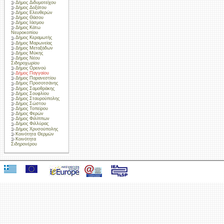
Δήμος Διδυμοτείχου
Δήμος Δοξάτου
Δήμος Ελευθερών
Δήμος Θάσου
Δήμος Ιάσμου
Δήμος Κάτω
Νευροκοπίου
Δήμος Κεραμωτής
Δήμος Μαρωνείας
Δήμος Μεταξάδων
Δήμος Μύκης
Δήμος Νέου
Σιδηροχωρίου
Δήμος Ορεινού
Δήμος Παγγαίου
Δήμος Παρανεστίου
Δήμος Προσοτσάνης
Δήμος Σαμοθράκης
Δήμος Σουφλίου
Δήμος Σταυρούπολης
Δήμος Σώστου
Δήμος Τοπείρου
Δήμος Φερών
Δήμος Φιλίππων
Δήμος Φιλλύρας
Δήμος Χρυσούπολης
Κοινότητα Θερμών
Κοινότητα
Σιδηρονέρου