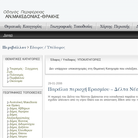
Αρχική
Περιβάλλον
Έδαφος / Υπέδαφος
ΘΕΜΑΤΙΚΕΣ ΚΑΤΗΓΟΡΙΕΣ
Έδαφος / Υπέδαφος: ΥΠΟΚΑΤΗΓΟΡΙΕΣ
Τουρισμός - Σύγχρονη
Δεν υπάρχουν υποκατηγορίες στη Θεματική Κατηγορία που επιλέξατε.
Ζωή
Πολιτισμός
Περιβάλλον
Οικονομία
29-01-2006
Παράλια περιοχή Ερασμίου – Δέλτα Νέ
ΓΕΩΓΡΑΦΙΚΕΣ ΤΟΠΟΘΕΣΙΕΣ
Η περιοχή του Δέλτα του Νέστου βρίσκεται στα νοτιοδυτικά παράλια 
σχεδόν απέναντι από τη νήσο Θάσο και σε απόσταση 30km από την π
Ανατολική Μακεδονία
και Θράκη
Δήμος Αβδήρων
Δήμος Αιγείρου
Δήμος
Αλεξανδρούπολης
Δήμος Βύσσας
Δήμος Διδυμοτείχου
Δήμος Δοξάτου
Δήμος Ελευθερών
Δήμος Θάσου
Δήμος Ιάσμου