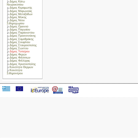
Δήμος Κάτω
Νευροκοπίου
Δήμος Κεραμωτής
Δήμος Μαρωνείας
Δήμος Μεταξάδων
Δήμος Μύκης
Δήμος Νέου
Σιδηροχωρίου
Δήμος Ορεινού
Δήμος Παγγαίου
Δήμος Παρανεστίου
Δήμος Προσοτσάνης
Δήμος Σαμοθράκης
Δήμος Σουφλίου
Δήμος Σταυρούπολης
Δήμος Σώστου
Δήμος Τοπείρου
Δήμος Φερών
Δήμος Φιλίππων
Δήμος Φιλλύρας
Δήμος Χρυσούπολης
Κοινότητα Θερμών
Κοινότητα
Σιδηρονέρου