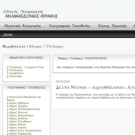
Αρχική
Περιβάλλον
Έδαφος / Υπέδαφος
ΘΕΜΑΤΙΚΕΣ ΚΑΤΗΓΟΡΙΕΣ
Έδαφος / Υπέδαφος: ΥΠΟΚΑΤΗΓΟΡΙΕΣ
Τουρισμός - Σύγχρονη Ζωή
Δεν υπάρχουν υποκατηγορίες στη Θεματική Κατηγορία που επι
Πολιτισμός
Περιβάλλον
Οικονομία
28/09/2006
Δέλτα Νέστου – Λιμνοθάλασσες Αγ
ΓΕΩΓΡΑΦΙΚΕΣ ΤΟΠΟΘΕΣΙΕΣ
Η περιοχή της Χρυσούπολης, που γειτνιάζει με το Δέλτα του Νέ
Ανατολική Μακεδονία και
νοτιοανατολικά παράλια του νομού Καβάλας και σε απόσταση 
Θράκη
Δήμος Αβδήρων
Δήμος Αιγείρου
Δήμος Αλεξανδρούπολης
Δήμος Βύσσας
Δήμος Διδυμοτείχου
Δήμος Δοξάτου
Δήμος Ελευθερών
Δήμος Θάσου
Δήμος Ιάσμου
Δήμος Κάτω Νευροκοπίου
Δήμος Κεραμωτής