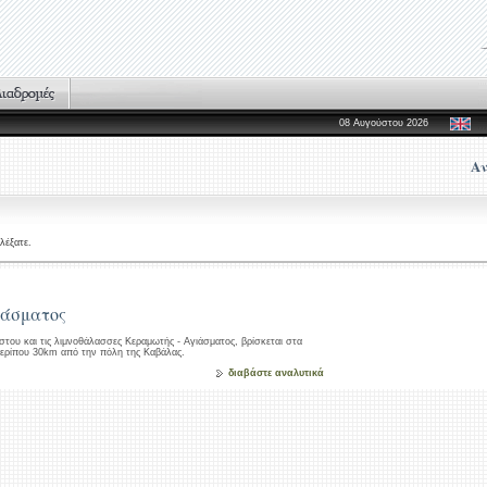
08 Αυγούστου 2026
Αν
λέξατε.
ιάσματος
στου και τις λιμνοθάλασσες Κεραμωτής - Αγιάσματος, βρίσκεται στα
περίπου 30km από την πόλη της Καβάλας.
διαβάστε αναλυτικά