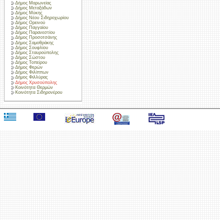
Δήμος Μαρωνείας
Δήμος Μεταξάδων
Δήμος Μύκης
Δήμος Νέου Σιδηροχωρίου
Δήμος Ορεινού
Δήμος Παγγαίου
Δήμος Παρανεστίου
Δήμος Προσοτσάνης
Δήμος Σαμοθράκης
Δήμος Σουφλίου
Δήμος Σταυρούπολης
Δήμος Σώστου
Δήμος Τοπείρου
Δήμος Φερών
Δήμος Φιλίππων
Δήμος Φιλλύρας
Δήμος Χρυσούπολης
Κοινότητα Θερμών
Κοινότητα Σιδηρονέρου