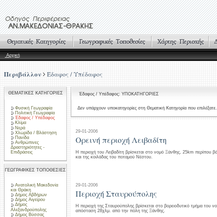
Αρχική
Περιβάλλον
Έδαφος / Υπέδαφος
ΘΕΜΑΤΙΚΕΣ ΚΑΤΗΓΟΡΙΕΣ
Έδαφος / Υπέδαφος: ΥΠΟΚΑΤΗΓΟΡΙΕΣ
Φυσική Γεωγραφία
Δεν υπάρχουν υποκατηγορίες στη Θεματική Κατηγορία που επιλέξατε.
Πολιτική Γεωγραφία
Έδαφος / Υπέδαφος
Κλίμα
Νερά
29-01-2006
Χλωρίδα / Βλάστηση
Ορεινή περιοχή Λειβαδίτη
Πανίδα
Ανθρώπινες
Δραστηριότητες -
Επιδράσεις
Η περιοχή του Λειβαδίτη βρίσκεται στο νομό Ξάνθης, 25km περίπου β
και της κοιλάδας του ποταμού Νέστου.
ΓΕΩΓΡΑΦΙΚΕΣ ΤΟΠΟΘΕΣΙΕΣ
Ανατολική Μακεδονία
29-01-2006
και Θράκη
Περιοχή Σταυρούπολης
Δήμος Αβδήρων
Δήμος Αιγείρου
Δήμος
Η περιοχή της Σταυρούπολης βρίσκεται στο βορειοδυτικό τμήμα του ν
Αλεξανδρούπολης
απόσταση 28χλμ. από την πόλη της Ξάνθης.
Δήμος Βύσσας