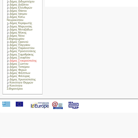
Δήμος Διδυμοτείχου
Δήμος Δοξάτου
Δήμος Ελευθερών
Δήμος Θάσου
Δήμος Ιάσμου
Δήμος Κάτω
Νευροκοπίου
Δήμος Κεραμωτής
Δήμος Μαρωνείας
Δήμος Μεταξάδων
Δήμος Μύκης
Δήμος Νέου
Σιδηροχωρίου
Δήμος Ορεινού
Δήμος Παγγαίου
Δήμος Παρανεστίου
Δήμος Προσοτσάνης
Δήμος Σαμοθράκης
Δήμος Σουφλίου
Δήμος Σταυρούπολης
Δήμος Σώστου
Δήμος Τοπείρου
Δήμος Φερών
Δήμος Φιλίππων
Δήμος Φιλλύρας
Δήμος Χρυσούπολης
Κοινότητα Θερμών
Κοινότητα
Σιδηρονέρου