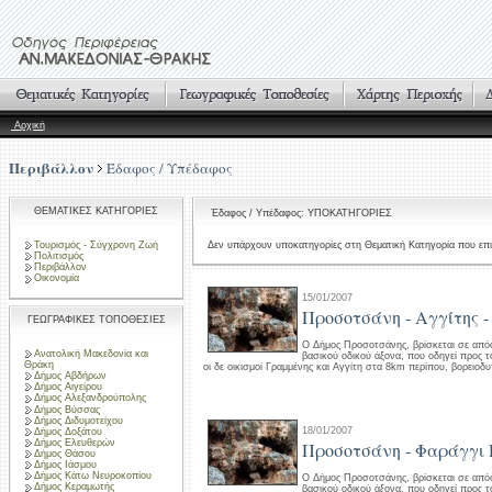
Αρχική
Περιβάλλον
Έδαφος / Υπέδαφος
ΘΕΜΑΤΙΚΕΣ ΚΑΤΗΓΟΡΙΕΣ
Έδαφος / Υπέδαφος: ΥΠΟΚΑΤΗΓΟΡΙΕΣ
Τουρισμός - Σύγχρονη Ζωή
Δεν υπάρχουν υποκατηγορίες στη Θεματική Κατηγορία που επι
Πολιτισμός
Περιβάλλον
Οικονομία
15/01/2007
Προσοτσάνη - Αγγίτης -
ΓΕΩΓΡΑΦΙΚΕΣ ΤΟΠΟΘΕΣΙΕΣ
Ο Δήμος Προσοτσάνης, βρίσκεται σε απόσ
Ανατολική Μακεδονία και
βασικού οδικού άξονα, που οδηγεί προς 
Θράκη
οι δε οικισμοί Γραμμένης και Αγγίτη στα 8km περίπου, βορειοδ
Δήμος Αβδήρων
Δήμος Αιγείρου
Δήμος Αλεξανδρούπολης
Δήμος Βύσσας
Δήμος Διδυμοτείχου
18/01/2007
Δήμος Δοξάτου
Δήμος Ελευθερών
Προσοτσάνη - Φαράγγι 
Δήμος Θάσου
Δήμος Ιάσμου
Δήμος Κάτω Νευροκοπίου
Ο Δήμος Προσοτσάνης, βρίσκεται σε απόσ
Δήμος Κεραμωτής
βασικού οδικού άξονα, που οδηγεί προς τ