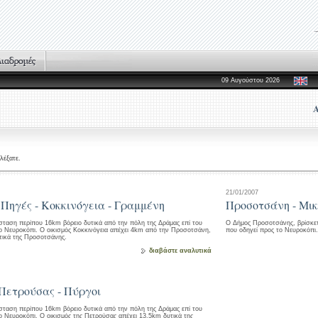
09 Αυγούστου 2026
λέξατε.
21/01/2007
 Πηγές - Κοκκινόγεια - Γραμμένη
Προσοτσάνη - Μικ
ταση περίπου 16km βόρειο δυτικά από την πόλη της Δράμας επί του
Ο Δήμος Προσοτσάνης, βρίσκετ
το Νευροκόπι. Ο οικισμός Κοκκινόγεια απέχει 4km από την Προσοτσάνη,
που οδηγεί προς το Νευροκόπι
υτικά της Προσοτσάνης.
διαβάστε αναλυτικά
Πετρούσας - Πύργοι
ταση περίπου 16km βόρειο δυτικά από την πόλη της Δράμας επί του
ο Νευροκόπι. Ο οικισμός της Πετρούσας απέχει 13,5km δυτικά της