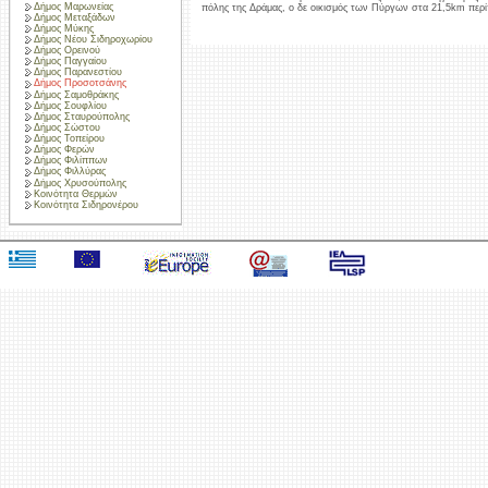
Δήμος Μαρωνείας
πόλης της Δράμας, ο δε οικισμός των Πύργων στα 21,5km περί
Δήμος Μεταξάδων
Δήμος Μύκης
Δήμος Νέου Σιδηροχωρίου
Δήμος Ορεινού
Δήμος Παγγαίου
Δήμος Παρανεστίου
Δήμος Προσοτσάνης
Δήμος Σαμοθράκης
Δήμος Σουφλίου
Δήμος Σταυρούπολης
Δήμος Σώστου
Δήμος Τοπείρου
Δήμος Φερών
Δήμος Φιλίππων
Δήμος Φιλλύρας
Δήμος Χρυσούπολης
Κοινότητα Θερμών
Κοινότητα Σιδηρονέρου