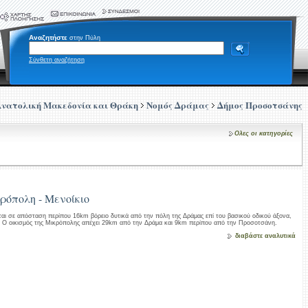
Αναζητήστε
στην Πύλη
Σύνθετη αναζήτηση
Ανατολική Μακεδονία και Θράκη
Νομός Δράμας
Δήμος Προσοτσάνης
Ολες οι κατηγορίες
ρόπολη - Μενοίκιο
αι σε απόσταση περίπου 16km βόρειο δυτικά από την πόλη της Δράμας επί του βασικού οδικού άξονα,
. Ο οικισμός της Μικρόπολης απέχει 29km από την Δράμα και 9km περίπου από την Προσοτσάνη.
διαβάστε αναλυτικά