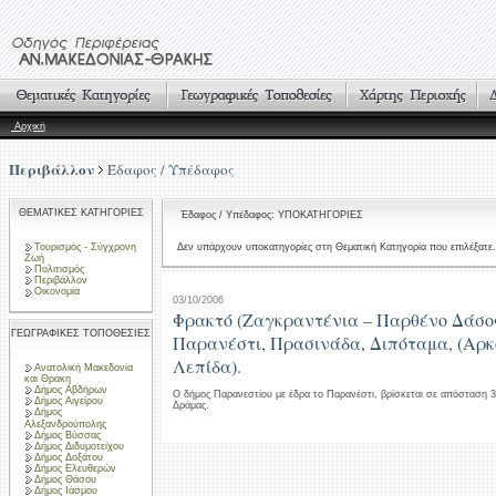
Αρχική
Περιβάλλον
Έδαφος / Υπέδαφος
ΘΕΜΑΤΙΚΕΣ ΚΑΤΗΓΟΡΙΕΣ
Έδαφος / Υπέδαφος: ΥΠΟΚΑΤΗΓΟΡΙΕΣ
Τουρισμός - Σύγχρονη
Δεν υπάρχουν υποκατηγορίες στη Θεματική Κατηγορία που επιλέξατε.
Ζωή
Πολιτισμός
Περιβάλλον
Οικονομία
03/10/2006
Φρακτό (Ζαγκραντένια – Παρθένο Δάσος
ΓΕΩΓΡΑΦΙΚΕΣ ΤΟΠΟΘΕΣΙΕΣ
Παρανέστι, Πρασινάδα, Διπόταμα, (Αρκ
Λεπίδα).
Ανατολική Μακεδονία
και Θράκη
Δήμος Αβδήρων
Ο δήμος Παρανεστίου με έδρα το Παρανέστι, βρίσκεται σε απόσταση 
Δήμος Αιγείρου
Δράμας.
Δήμος
Αλεξανδρούπολης
Δήμος Βύσσας
Δήμος Διδυμοτείχου
Δήμος Δοξάτου
Δήμος Ελευθερών
Δήμος Θάσου
Δήμος Ιάσμου