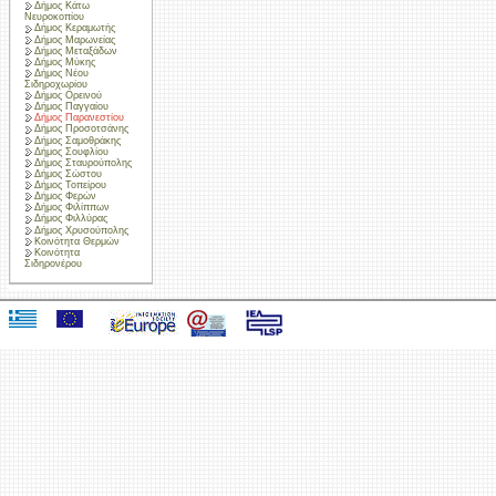
Δήμος Κάτω
Νευροκοπίου
Δήμος Κεραμωτής
Δήμος Μαρωνείας
Δήμος Μεταξάδων
Δήμος Μύκης
Δήμος Νέου
Σιδηροχωρίου
Δήμος Ορεινού
Δήμος Παγγαίου
Δήμος Παρανεστίου
Δήμος Προσοτσάνης
Δήμος Σαμοθράκης
Δήμος Σουφλίου
Δήμος Σταυρούπολης
Δήμος Σώστου
Δήμος Τοπείρου
Δήμος Φερών
Δήμος Φιλίππων
Δήμος Φιλλύρας
Δήμος Χρυσούπολης
Κοινότητα Θερμών
Κοινότητα
Σιδηρονέρου