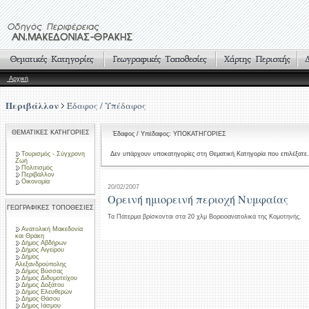
Αρχική
Περιβάλλον
Έδαφος / Υπέδαφος
ΘΕΜΑΤΙΚΕΣ ΚΑΤΗΓΟΡΙΕΣ
Έδαφος / Υπέδαφος: ΥΠΟΚΑΤΗΓΟΡΙΕΣ
Τουρισμός - Σύγχρονη
Δεν υπάρχουν υποκατηγορίες στη Θεματική Κατηγορία που επιλέξατε.
Ζωή
Πολιτισμός
Περιβάλλον
Οικονομία
20/02/2007
Ορεινή ημιορεινή περιοχή Νυμφαίας
ΓΕΩΓΡΑΦΙΚΕΣ ΤΟΠΟΘΕΣΙΕΣ
Τα Πάτερμα βρίσκονται στα 20 χλμ Βορειοανατολικά της Κομοτηνής.
Ανατολική Μακεδονία
και Θράκη
Δήμος Αβδήρων
Δήμος Αιγείρου
Δήμος
Αλεξανδρούπολης
Δήμος Βύσσας
Δήμος Διδυμοτείχου
Δήμος Δοξάτου
Δήμος Ελευθερών
Δήμος Θάσου
Δήμος Ιάσμου