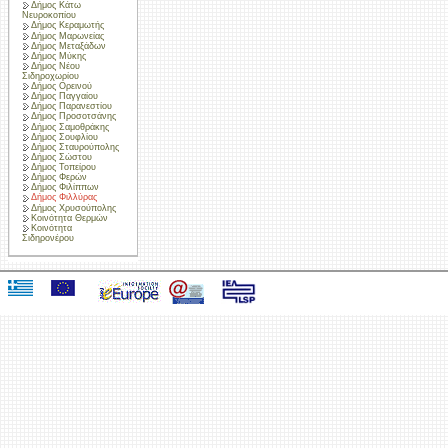
Δήμος Κάτω
Νευροκοπίου
Δήμος Κεραμωτής
Δήμος Μαρωνείας
Δήμος Μεταξάδων
Δήμος Μύκης
Δήμος Νέου
Σιδηροχωρίου
Δήμος Ορεινού
Δήμος Παγγαίου
Δήμος Παρανεστίου
Δήμος Προσοτσάνης
Δήμος Σαμοθράκης
Δήμος Σουφλίου
Δήμος Σταυρούπολης
Δήμος Σώστου
Δήμος Τοπείρου
Δήμος Φερών
Δήμος Φιλίππων
Δήμος Φιλλύρας
Δήμος Χρυσούπολης
Κοινότητα Θερμών
Κοινότητα
Σιδηρονέρου