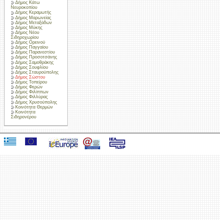
Δήμος Κάτω
Νευροκοπίου
Δήμος Κεραμωτής
Δήμος Μαρωνείας
Δήμος Μεταξάδων
Δήμος Μύκης
Δήμος Νέου
Σιδηροχωρίου
Δήμος Ορεινού
Δήμος Παγγαίου
Δήμος Παρανεστίου
Δήμος Προσοτσάνης
Δήμος Σαμοθράκης
Δήμος Σουφλίου
Δήμος Σταυρούπολης
Δήμος Σώστου
Δήμος Τοπείρου
Δήμος Φερών
Δήμος Φιλίππων
Δήμος Φιλλύρας
Δήμος Χρυσούπολης
Κοινότητα Θερμών
Κοινότητα
Σιδηρονέρου