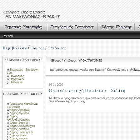
Αρχική
Περιβάλλον
Έδαφος / Υπέδαφος
ΘΕΜΑΤΙΚΕΣ ΚΑΤΗΓΟΡΙΕΣ
Έδαφος / Υπέδαφος: ΥΠΟΚΑΤΗΓΟΡΙΕΣ
Τουρισμός - Σύγχρονη
Δεν υπάρχουν υποκατηγορίες στη Θεματική Κατηγορία που επιλέξατε.
Ζωή
Πολιτισμός
Περιβάλλον
Οικονομία
30-01-2006
Ορεινή περιοχή Παπίκιου – Σώστη
ΓΕΩΓΡΑΦΙΚΕΣ ΤΟΠΟΘΕΣΙΕΣ
Το Παπίκιο όρος αποτελεί τμήμα στα ανατολικά της οροσειράς της Ροδό
βορειοδυτικά της Κομοτηνής.
Ανατολική Μακεδονία
και Θράκη
Δήμος Αβδήρων
Δήμος Αιγείρου
Δήμος
Αλεξανδρούπολης
Δήμος Βύσσας
Δήμος Διδυμοτείχου
Δήμος Δοξάτου
Δήμος Ελευθερών
Δήμος Θάσου
Δήμος Ιάσμου