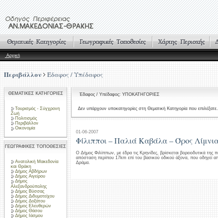
Αρχική
Περιβάλλον
Έδαφος / Υπέδαφος
ΘΕΜΑΤΙΚΕΣ ΚΑΤΗΓΟΡΙΕΣ
Έδαφος / Υπέδαφος: ΥΠΟΚΑΤΗΓΟΡΙΕΣ
Τουρισμός - Σύγχρονη
Δεν υπάρχουν υποκατηγορίες στη Θεματική Κατηγορία που επιλέξατε.
Ζωή
Πολιτισμός
Περιβάλλον
Οικονομία
01-06-2007
Φίλιπποι – Παλιά Καβάλα – Όρος Λίμνι
ΓΕΩΓΡΑΦΙΚΕΣ ΤΟΠΟΘΕΣΙΕΣ
Ο Δήμος Φιλίππων, με έδρα τις Κρηνίδες, βρίσκεται βορειοδυτικά της 
απόσταση περίπου 17km επί του βασικού οδικού άξονα, που οδηγεί α
Ανατολική Μακεδονία
Δράμα.
και Θράκη
Δήμος Αβδήρων
Δήμος Αιγείρου
Δήμος
Αλεξανδρούπολης
Δήμος Βύσσας
Δήμος Διδυμοτείχου
Δήμος Δοξάτου
Δήμος Ελευθερών
Δήμος Θάσου
Δήμος Ιάσμου