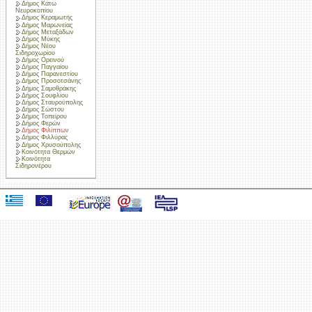
Δήμος Κάτω
Νευροκοπίου
Δήμος Κεραμωτής
Δήμος Μαρωνείας
Δήμος Μεταξάδων
Δήμος Μύκης
Δήμος Νέου
Σιδηροχωρίου
Δήμος Ορεινού
Δήμος Παγγαίου
Δήμος Παρανεστίου
Δήμος Προσοτσάνης
Δήμος Σαμοθράκης
Δήμος Σουφλίου
Δήμος Σταυρούπολης
Δήμος Σώστου
Δήμος Τοπείρου
Δήμος Φερών
Δήμος Φιλίππων
Δήμος Φιλλύρας
Δήμος Χρυσούπολης
Κοινότητα Θερμών
Κοινότητα
Σιδηρονέρου