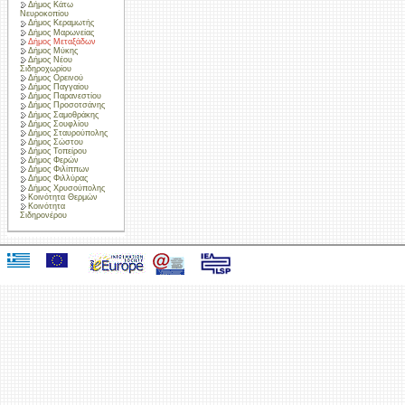
Δήμος Κάτω
Νευροκοπίου
Δήμος Κεραμωτής
Δήμος Μαρωνείας
Δήμος Μεταξάδων
Δήμος Μύκης
Δήμος Νέου
Σιδηροχωρίου
Δήμος Ορεινού
Δήμος Παγγαίου
Δήμος Παρανεστίου
Δήμος Προσοτσάνης
Δήμος Σαμοθράκης
Δήμος Σουφλίου
Δήμος Σταυρούπολης
Δήμος Σώστου
Δήμος Τοπείρου
Δήμος Φερών
Δήμος Φιλίππων
Δήμος Φιλλύρας
Δήμος Χρυσούπολης
Κοινότητα Θερμών
Κοινότητα
Σιδηρονέρου