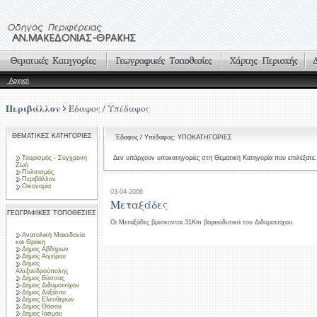
Αρχική
Περιβάλλον
Έδαφος / Υπέδαφος
ΘΕΜΑΤΙΚΕΣ ΚΑΤΗΓΟΡΙΕΣ
Έδαφος / Υπέδαφος: ΥΠΟΚΑΤΗΓΟΡΙΕΣ
Τουρισμός - Σύγχρονη
Δεν υπάρχουν υποκατηγορίες στη Θεματική Κατηγορία που επιλέξατε.
Ζωή
Πολιτισμός
Περιβάλλον
Οικονομία
03-04-2006
Μεταξάδες
ΓΕΩΓΡΑΦΙΚΕΣ ΤΟΠΟΘΕΣΙΕΣ
Οι Μεταξάδες βρίσκονται 31Km βορειοδυτικά του Διδυμοτείχου.
Ανατολική Μακεδονία
και Θράκη
Δήμος Αβδήρων
Δήμος Αιγείρου
Δήμος
Αλεξανδρούπολης
Δήμος Βύσσας
Δήμος Διδυμοτείχου
Δήμος Δοξάτου
Δήμος Ελευθερών
Δήμος Θάσου
Δήμος Ιάσμου