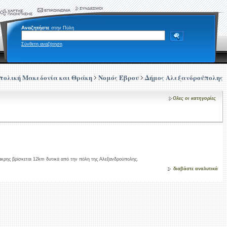
Αναζητήστε
στην Πύλη
Σύνθετη αναζήτηση
τολική Μακεδονία και Θράκη
Νομός Έβρου
Δήμος Αλεξανδρούπολης
Ολες οι κατηγορίες
άκρης βρίσκεται 12km δυτικά από την πόλη της Αλεξανδρούπολης.
διαβάστε αναλυτικά