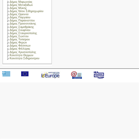
Δήμος Μαρωνείας
Δήμος Μεταξάδων
Δήμος Μύκης
Δήμος Νέου Σιδηροχωρίου
Δήμος Ορεινού
Δήμος Παγγαίου
Δήμος Παρανεστίου
Δήμος Προσοτσάνης
Δήμος Σαμοθράκης
Δήμος Σουφλίου
Δήμος Σταυρούπολης
Δήμος Σώστου
Δήμος Τοπείρου
Δήμος Φερών
Δήμος Φιλίππων
Δήμος Φιλλύρας
Δήμος Χρυσούπολης
Κοινότητα Θερμών
Κοινότητα Σιδηρονέρου