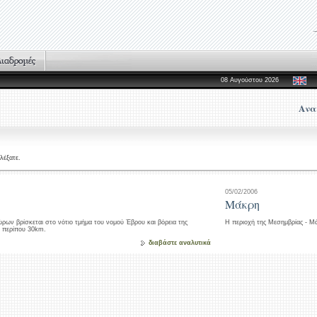
08 Αυγούστου 2026
Ανα
λέξατε.
05/02/2006
Μάκρη
ρων βρίσκεται στο νότιο τμήμα του νομού Έβρου και βόρεια της
Η περιοχή της Μεσημβρίας - Μ
 περίπου 30km.
διαβάστε αναλυτικά