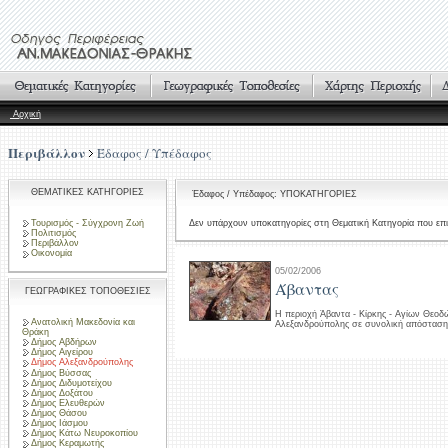
Αρχική
Περιβάλλον
Έδαφος / Υπέδαφος
ΘΕΜΑΤΙΚΕΣ ΚΑΤΗΓΟΡΙΕΣ
Έδαφος / Υπέδαφος: ΥΠΟΚΑΤΗΓΟΡΙΕΣ
Τουρισμός - Σύγχρονη Ζωή
Δεν υπάρχουν υποκατηγορίες στη Θεματική Κατηγορία που επι
Πολιτισμός
Περιβάλλον
Οικονομία
05/02/2006
Άβαντας
ΓΕΩΓΡΑΦΙΚΕΣ ΤΟΠΟΘΕΣΙΕΣ
Η περιοχή Άβαντα - Κίρκης - Αγίων Θεοδώ
Ανατολική Μακεδονία και
Αλεξανδρούπολης σε συνολική απόσταση
Θράκη
Δήμος Αβδήρων
Δήμος Αιγείρου
Δήμος Αλεξανδρούπολης
Δήμος Βύσσας
Δήμος Διδυμοτείχου
Δήμος Δοξάτου
Δήμος Ελευθερών
Δήμος Θάσου
Δήμος Ιάσμου
Δήμος Κάτω Νευροκοπίου
Δήμος Κεραμωτής