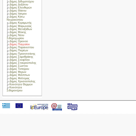
Δήμος Διδυμοτείχου
Δήμος Δοξάτου
Δήμος Ελευθερών
Δήμος Θάσου
Δήμος Ιάσμου
Δήμος Κάτω
Νευροκοπίου
Δήμος Κεραμωτής
Δήμος Μαρωνείας
Δήμος Μεταξάδων
Δήμος Μύκης
Δήμος Νέου
Σιδηροχωρίου
Δήμος Ορεινού
Δήμος Παγγαίου
Δήμος Παρανεστίου
Δήμος Πιερέων
Δήμος Προσοτσάνης
Δήμος Σαμοθράκης
Δήμος Σουφλίου
Δήμος Σταυρούπολης
Δήμος Σώστου
Δήμος Τοπείρου
Δήμος Φερών
Δήμος Φιλίππων
Δήμος Φιλλύρας
Δήμος Χρυσούπολης
Κοινότητα Θερμών
Κοινότητα
Σιδηρονέρου