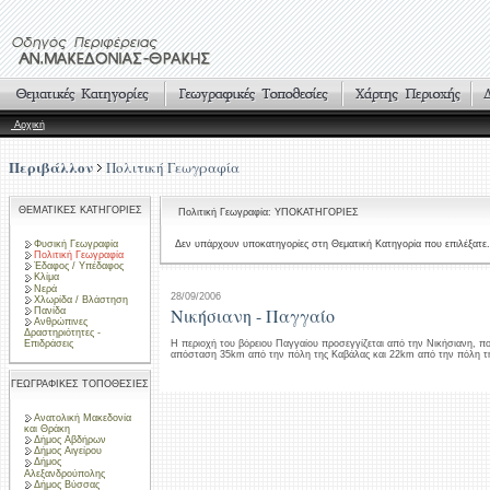
Αρχική
Περιβάλλον
Πολιτική Γεωγραφία
ΘΕΜΑΤΙΚΕΣ ΚΑΤΗΓΟΡΙΕΣ
Πολιτική Γεωγραφία: ΥΠΟΚΑΤΗΓΟΡΙΕΣ
Φυσική Γεωγραφία
Δεν υπάρχουν υποκατηγορίες στη Θεματική Κατηγορία που επιλέξατε.
Πολιτική Γεωγραφία
Έδαφος / Υπέδαφος
Κλίμα
Νερά
28/09/2006
Χλωρίδα / Βλάστηση
Νικήσιανη - Παγγαίο
Πανίδα
Ανθρώπινες
Δραστηριότητες -
Επιδράσεις
Η περιοχή του βόρειου Παγγαίου προσεγγίζεται από την Νικήσιανη, πο
απόσταση 35km από την πόλη της Καβάλας και 22km από την πόλη τ
ΓΕΩΓΡΑΦΙΚΕΣ ΤΟΠΟΘΕΣΙΕΣ
Ανατολική Μακεδονία
και Θράκη
Δήμος Αβδήρων
Δήμος Αιγείρου
Δήμος
Αλεξανδρούπολης
Δήμος Βύσσας