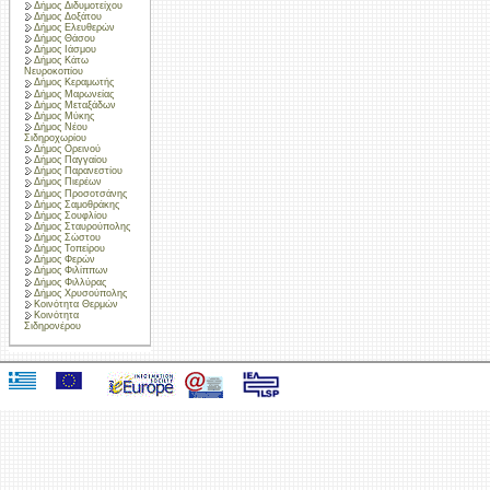
Δήμος Διδυμοτείχου
Δήμος Δοξάτου
Δήμος Ελευθερών
Δήμος Θάσου
Δήμος Ιάσμου
Δήμος Κάτω
Νευροκοπίου
Δήμος Κεραμωτής
Δήμος Μαρωνείας
Δήμος Μεταξάδων
Δήμος Μύκης
Δήμος Νέου
Σιδηροχωρίου
Δήμος Ορεινού
Δήμος Παγγαίου
Δήμος Παρανεστίου
Δήμος Πιερέων
Δήμος Προσοτσάνης
Δήμος Σαμοθράκης
Δήμος Σουφλίου
Δήμος Σταυρούπολης
Δήμος Σώστου
Δήμος Τοπείρου
Δήμος Φερών
Δήμος Φιλίππων
Δήμος Φιλλύρας
Δήμος Χρυσούπολης
Κοινότητα Θερμών
Κοινότητα
Σιδηρονέρου