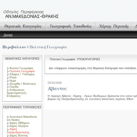
Αρχική
Περιβάλλον
Πολιτική Γεωγραφία
ΘΕΜΑΤΙΚΕΣ ΚΑΤΗΓΟΡΙΕΣ
Πολιτική Γεωγραφία: ΥΠΟΚΑΤΗΓΟΡΙΕΣ
Φυσική Γεωγραφία
Δεν υπάρχουν υποκατηγορίες στη Θεματική Κατηγορία που επιλέξατε.
Πολιτική Γεωγραφία
Έδαφος / Υπέδαφος
Κλίμα
Νερά
05/02/2006
Χλωρίδα / Βλάστηση
Άβαντας
Πανίδα
Ανθρώπινες
Δραστηριότητες -
Επιδράσεις
Η περιοχή Άβαντα - Κίρκης - Αγίων Θεοδώρων βρίσκεται στο νότιο τμ
βόρεια της Αλεξανδρούπολης σε συνολική απόσταση περίπου 30km.
ΓΕΩΓΡΑΦΙΚΕΣ ΤΟΠΟΘΕΣΙΕΣ
Ανατολική Μακεδονία
και Θράκη
Δήμος Αβδήρων
Δήμος Αιγείρου
Δήμος
Αλεξανδρούπολης
Δήμος Βύσσας