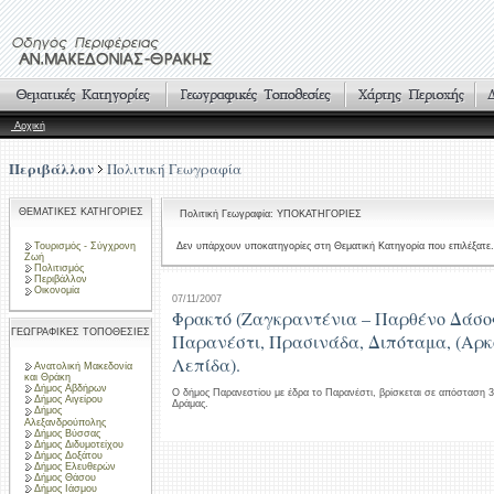
Αρχική
Περιβάλλον
Πολιτική Γεωγραφία
ΘΕΜΑΤΙΚΕΣ ΚΑΤΗΓΟΡΙΕΣ
Πολιτική Γεωγραφία: ΥΠΟΚΑΤΗΓΟΡΙΕΣ
Τουρισμός - Σύγχρονη
Δεν υπάρχουν υποκατηγορίες στη Θεματική Κατηγορία που επιλέξατε.
Ζωή
Πολιτισμός
Περιβάλλον
Οικονομία
07/11/2007
Φρακτό (Ζαγκραντένια – Παρθένο Δάσος
ΓΕΩΓΡΑΦΙΚΕΣ ΤΟΠΟΘΕΣΙΕΣ
Παρανέστι, Πρασινάδα, Διπόταμα, (Αρκ
Λεπίδα).
Ανατολική Μακεδονία
και Θράκη
Δήμος Αβδήρων
Ο δήμος Παρανεστίου με έδρα το Παρανέστι, βρίσκεται σε απόσταση 
Δήμος Αιγείρου
Δράμας.
Δήμος
Αλεξανδρούπολης
Δήμος Βύσσας
Δήμος Διδυμοτείχου
Δήμος Δοξάτου
Δήμος Ελευθερών
Δήμος Θάσου
Δήμος Ιάσμου