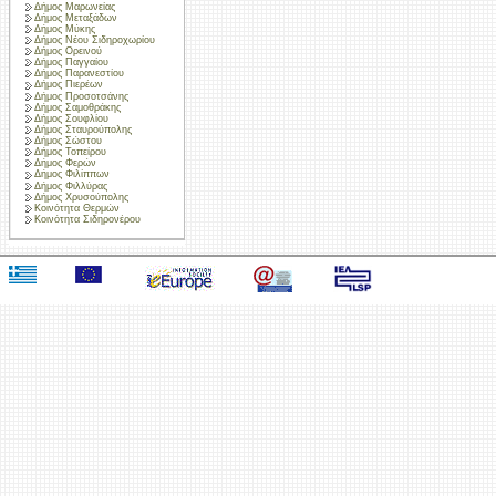
Δήμος Μαρωνείας
Δήμος Μεταξάδων
Δήμος Μύκης
Δήμος Νέου Σιδηροχωρίου
Δήμος Ορεινού
Δήμος Παγγαίου
Δήμος Παρανεστίου
Δήμος Πιερέων
Δήμος Προσοτσάνης
Δήμος Σαμοθράκης
Δήμος Σουφλίου
Δήμος Σταυρούπολης
Δήμος Σώστου
Δήμος Τοπείρου
Δήμος Φερών
Δήμος Φιλίππων
Δήμος Φιλλύρας
Δήμος Χρυσούπολης
Κοινότητα Θερμών
Κοινότητα Σιδηρονέρου