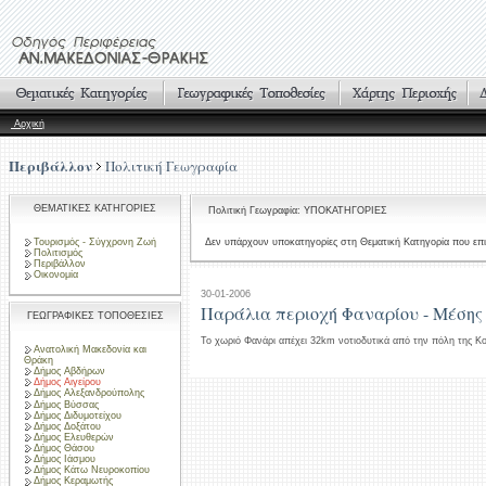
Αρχική
Περιβάλλον
Πολιτική Γεωγραφία
ΘΕΜΑΤΙΚΕΣ ΚΑΤΗΓΟΡΙΕΣ
Πολιτική Γεωγραφία: ΥΠΟΚΑΤΗΓΟΡΙΕΣ
Τουρισμός - Σύγχρονη Ζωή
Δεν υπάρχουν υποκατηγορίες στη Θεματική Κατηγορία που επι
Πολιτισμός
Περιβάλλον
Οικονομία
30-01-2006
Παράλια περιοχή Φαναρίου - Μέσης
ΓΕΩΓΡΑΦΙΚΕΣ ΤΟΠΟΘΕΣΙΕΣ
Το χωριό Φανάρι απέχει 32km νοτιοδυτικά από την πόλη της Κ
Ανατολική Μακεδονία και
Θράκη
Δήμος Αβδήρων
Δήμος Αιγείρου
Δήμος Αλεξανδρούπολης
Δήμος Βύσσας
Δήμος Διδυμοτείχου
Δήμος Δοξάτου
Δήμος Ελευθερών
Δήμος Θάσου
Δήμος Ιάσμου
Δήμος Κάτω Νευροκοπίου
Δήμος Κεραμωτής