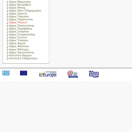
Δήμος Μαρωνείας
Δήμος Μεταξάδων
Δήμος Μύκης
Δήμος Νέου Σιδηροχωρίου
Δήμος Ορεινού
Δήμος Παγγαίου
Δήμος Παρανεστίου
Δήμος Πιερέων
Δήμος Προσοτσάνης
Δήμος Σαμοθράκης
Δήμος Σουφλίου
Δήμος Σταυρούπολης
Δήμος Σώστου
Δήμος Τοπείρου
Δήμος Φερών
Δήμος Φιλίππων
Δήμος Φιλλύρας
Δήμος Χρυσούπολης
Κοινότητα Θερμών
Κοινότητα Σιδηρονέρου