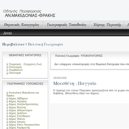
Αρχική
Περιβάλλον
Πολιτική Γεωγραφία
ΘΕΜΑΤΙΚΕΣ ΚΑΤΗΓΟΡΙΕΣ
Πολιτική Γεωγραφία: ΥΠΟΚΑΤΗΓΟΡΙΕΣ
Τουρισμός - Σύγχρονη Ζωή
Δεν υπάρχουν υποκατηγορίες στη Θεματική Κατηγορία που επι
Πολιτισμός
Περιβάλλον
Οικονομία
29/09/2006
Μουσθένη - Παγγαίο
ΓΕΩΓΡΑΦΙΚΕΣ ΤΟΠΟΘΕΣΙΕΣ
Η περιοχή του νότιου Παγγαίου προσεγγίζεται από τα χωριά τ
Ανατολική Μακεδονία και
Καβάλας, (Μουσθένη έδρα του Δήμου).
Θράκη
Δήμος Αβδήρων
Δήμος Αιγείρου
Δήμος Αλεξανδρούπολης
Δήμος Βύσσας
Δήμος Διδυμοτείχου
Δήμος Δοξάτου
Δήμος Ελευθερών
Δήμος Θάσου
Δήμος Ιάσμου
Δήμος Κάτω Νευροκοπίου
Δήμος Κεραμωτής