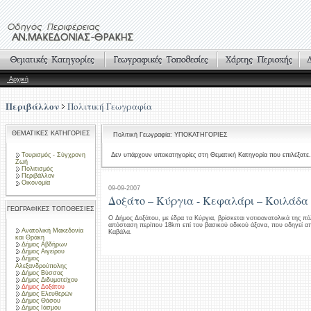
Αρχική
Περιβάλλον
Πολιτική Γεωγραφία
ΘΕΜΑΤΙΚΕΣ ΚΑΤΗΓΟΡΙΕΣ
Πολιτική Γεωγραφία: ΥΠΟΚΑΤΗΓΟΡΙΕΣ
Τουρισμός - Σύγχρονη
Δεν υπάρχουν υποκατηγορίες στη Θεματική Κατηγορία που επιλέξατε.
Ζωή
Πολιτισμός
Περιβάλλον
Οικονομία
09-09-2007
Δοξάτο – Κύργια - Κεφαλάρι – Κοιλάδα
ΓΕΩΓΡΑΦΙΚΕΣ ΤΟΠΟΘΕΣΙΕΣ
Ο Δήμος Δοξάτου, με έδρα τα Κύργια, βρίσκεται νοτιοανατολικά της πό
απόσταση περίπου 18km επί του βασικού οδικού άξονα, που οδηγεί α
Ανατολική Μακεδονία
Καβάλα.
και Θράκη
Δήμος Αβδήρων
Δήμος Αιγείρου
Δήμος
Αλεξανδρούπολης
Δήμος Βύσσας
Δήμος Διδυμοτείχου
Δήμος Δοξάτου
Δήμος Ελευθερών
Δήμος Θάσου
Δήμος Ιάσμου