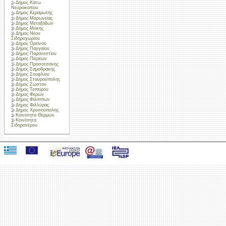
Δήμος Κάτω
Νευροκοπίου
Δήμος Κεραμωτής
Δήμος Μαρωνείας
Δήμος Μεταξάδων
Δήμος Μύκης
Δήμος Νέου
Σιδηροχωρίου
Δήμος Ορεινού
Δήμος Παγγαίου
Δήμος Παρανεστίου
Δήμος Πιερέων
Δήμος Προσοτσάνης
Δήμος Σαμοθράκης
Δήμος Σουφλίου
Δήμος Σταυρούπολης
Δήμος Σώστου
Δήμος Τοπείρου
Δήμος Φερών
Δήμος Φιλίππων
Δήμος Φιλλύρας
Δήμος Χρυσούπολης
Κοινότητα Θερμών
Κοινότητα
Σιδηρονέρου