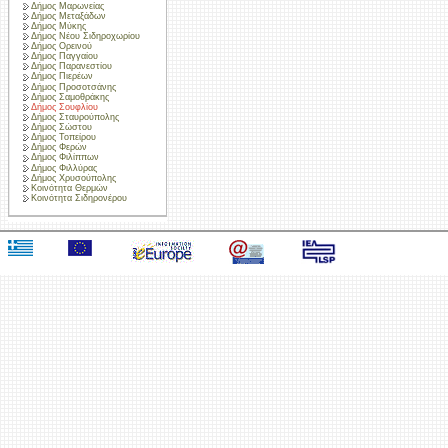
Δήμος Μαρωνείας
Δήμος Μεταξάδων
Δήμος Μύκης
Δήμος Νέου Σιδηροχωρίου
Δήμος Ορεινού
Δήμος Παγγαίου
Δήμος Παρανεστίου
Δήμος Πιερέων
Δήμος Προσοτσάνης
Δήμος Σαμοθράκης
Δήμος Σουφλίου
Δήμος Σταυρούπολης
Δήμος Σώστου
Δήμος Τοπείρου
Δήμος Φερών
Δήμος Φιλίππων
Δήμος Φιλλύρας
Δήμος Χρυσούπολης
Κοινότητα Θερμών
Κοινότητα Σιδηρονέρου