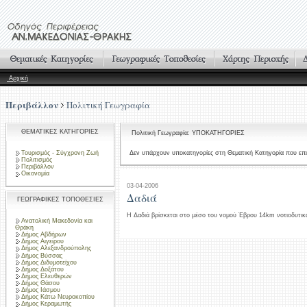
Αρχική
Περιβάλλον
Πολιτική Γεωγραφία
ΘΕΜΑΤΙΚΕΣ ΚΑΤΗΓΟΡΙΕΣ
Πολιτική Γεωγραφία: ΥΠΟΚΑΤΗΓΟΡΙΕΣ
Τουρισμός - Σύγχρονη Ζωή
Δεν υπάρχουν υποκατηγορίες στη Θεματική Κατηγορία που επι
Πολιτισμός
Περιβάλλον
Οικονομία
03-04-2006
Δαδιά
ΓΕΩΓΡΑΦΙΚΕΣ ΤΟΠΟΘΕΣΙΕΣ
Η Δαδιά βρίσκεται στο μέσο του νομού Έβρου 14km νοτιοδυτικ
Ανατολική Μακεδονία και
Θράκη
Δήμος Αβδήρων
Δήμος Αιγείρου
Δήμος Αλεξανδρούπολης
Δήμος Βύσσας
Δήμος Διδυμοτείχου
Δήμος Δοξάτου
Δήμος Ελευθερών
Δήμος Θάσου
Δήμος Ιάσμου
Δήμος Κάτω Νευροκοπίου
Δήμος Κεραμωτής