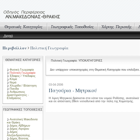
Αρχική
Περιβάλλον
Πολιτική Γεωγραφία
ΘΕΜΑΤΙΚΕΣ ΚΑΤΗΓΟΡΙΕΣ
Πολιτική Γεωγραφία: ΥΠΟΚΑΤΗΓΟΡΙΕΣ
Φυσική Γεωγραφία
Δεν υπάρχουν υποκατηγορίες στη Θεματική Κατηγορία που επιλέξατε.
Πολιτική Γεωγραφία
Έδαφος / Υπέδαφος
Κλίμα
Νερά
03-04-2006
Χλωρίδα / Βλάστηση
Παγούρια - Μητρικού
Πανίδα
Ανθρώπινες
Δραστηριότητες -
Επιδράσεις
Η λίμνη Μητρικού βρίσκεται στα νότια του νομού Ροδόπης, ανατολικά 
και σε απόσταση 28km νοτιοδυτικά από την πόλη της Κομοτηνής.
ΓΕΩΓΡΑΦΙΚΕΣ ΤΟΠΟΘΕΣΙΕΣ
Ανατολική Μακεδονία
και Θράκη
Δήμος Αβδήρων
Δήμος Αιγείρου
Δήμος
Αλεξανδρούπολης
Δήμος Βύσσας