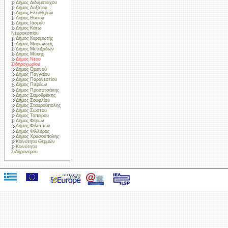
Δήμος Διδυμοτείχου
Δήμος Δοξάτου
Δήμος Ελευθερών
Δήμος Θάσου
Δήμος Ιάσμου
Δήμος Κάτω
Νευροκοπίου
Δήμος Κεραμωτής
Δήμος Μαρωνείας
Δήμος Μεταξάδων
Δήμος Μύκης
Δήμος Νέου
Σιδηροχωρίου
Δήμος Ορεινού
Δήμος Παγγαίου
Δήμος Παρανεστίου
Δήμος Πιερέων
Δήμος Προσοτσάνης
Δήμος Σαμοθράκης
Δήμος Σουφλίου
Δήμος Σταυρούπολης
Δήμος Σώστου
Δήμος Τοπείρου
Δήμος Φερών
Δήμος Φιλίππων
Δήμος Φιλλύρας
Δήμος Χρυσούπολης
Κοινότητα Θερμών
Κοινότητα
Σιδηρονέρου