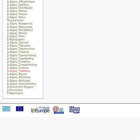
Δήμος Διδυμοτείχου
Δήμος Δοξάτου
Δήμος Ελευθερών
Δήμος Θάσου
Δήμος Ιάσμου
Δήμος Κάτω
Νευροκοπίου
Δήμος Κεραμωτής
Δήμος Μαρωνείας
Δήμος Μεταξάδων
Δήμος Μύκης
Δήμος Νέου
Σιδηροχωρίου
Δήμος Ορεινού
Δήμος Παγγαίου
Δήμος Παρανεστίου
Δήμος Πιερέων
Δήμος Προσοτσάνης
Δήμος Σαμοθράκης
Δήμος Σουφλίου
Δήμος Σταυρούπολης
Δήμος Σώστου
Δήμος Τοπείρου
Δήμος Φερών
Δήμος Φιλίππων
Δήμος Φιλλύρας
Δήμος Χρυσούπολης
Κοινότητα Θερμών
Κοινότητα
Σιδηρονέρου