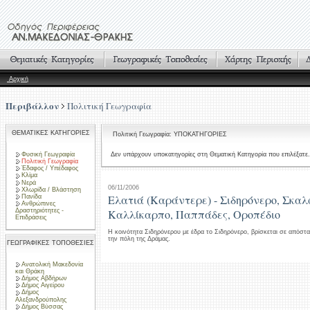
Αρχική
Περιβάλλον
Πολιτική Γεωγραφία
ΘΕΜΑΤΙΚΕΣ ΚΑΤΗΓΟΡΙΕΣ
Πολιτική Γεωγραφία: ΥΠΟΚΑΤΗΓΟΡΙΕΣ
Φυσική Γεωγραφία
Δεν υπάρχουν υποκατηγορίες στη Θεματική Κατηγορία που επιλέξατε.
Πολιτική Γεωγραφία
Έδαφος / Υπέδαφος
Κλίμα
Νερά
06/11/2006
Χλωρίδα / Βλάστηση
Ελατιά (Καράντερε) - Σιδηρόνερο, Σκαλ
Πανίδα
Ανθρώπινες
Δραστηριότητες -
Καλλίκαρπο, Παππάδες, Οροπέδιο
Επιδράσεις
Η κοινότητα Σιδηρόνερου με έδρα το Σιδηρόνερο, βρίσκεται σε απόστ
την πόλη της Δράμας.
ΓΕΩΓΡΑΦΙΚΕΣ ΤΟΠΟΘΕΣΙΕΣ
Ανατολική Μακεδονία
και Θράκη
Δήμος Αβδήρων
Δήμος Αιγείρου
Δήμος
Αλεξανδρούπολης
Δήμος Βύσσας