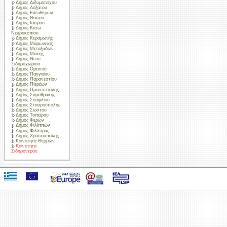
Δήμος Διδυμοτείχου
Δήμος Δοξάτου
Δήμος Ελευθερών
Δήμος Θάσου
Δήμος Ιάσμου
Δήμος Κάτω
Νευροκοπίου
Δήμος Κεραμωτής
Δήμος Μαρωνείας
Δήμος Μεταξάδων
Δήμος Μύκης
Δήμος Νέου
Σιδηροχωρίου
Δήμος Ορεινού
Δήμος Παγγαίου
Δήμος Παρανεστίου
Δήμος Πιερέων
Δήμος Προσοτσάνης
Δήμος Σαμοθράκης
Δήμος Σουφλίου
Δήμος Σταυρούπολης
Δήμος Σώστου
Δήμος Τοπείρου
Δήμος Φερών
Δήμος Φιλίππων
Δήμος Φιλλύρας
Δήμος Χρυσούπολης
Κοινότητα Θερμών
Κοινότητα
Σιδηρονέρου