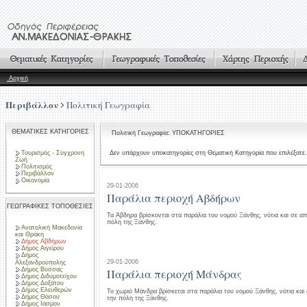
Αρχική
Περιβάλλον
Πολιτική Γεωγραφία
ΘΕΜΑΤΙΚΕΣ ΚΑΤΗΓΟΡΙΕΣ
Πολιτική Γεωγραφία: ΥΠΟΚΑΤΗΓΟΡΙΕΣ
Τουρισμός - Σύγχρονη
Δεν υπάρχουν υποκατηγορίες στη Θεματική Κατηγορία που επιλέξατε.
Ζωή
Πολιτισμός
Περιβάλλον
Οικονομία
29-01-2006
Παράλια περιοχή Αβδήρων
ΓΕΩΓΡΑΦΙΚΕΣ ΤΟΠΟΘΕΣΙΕΣ
Τα Άβδηρα βρίσκονται στα παράλια του νομού Ξάνθης, νότια και σε α
πόλη της Ξάνθης.
Ανατολική Μακεδονία
και Θράκη
Δήμος Αβδήρων
Δήμος Αιγείρου
Δήμος
29-01-2006
Αλεξανδρούπολης
Δήμος Βύσσας
Παράλια περιοχή Μάνδρας
Δήμος Διδυμοτείχου
Δήμος Δοξάτου
Δήμος Ελευθερών
Το χωριό Mάνδρα βρίσκεται στα παράλια του νομού Ξάνθης, νότια κα
Δήμος Θάσου
την πόλη της Ξάνθης.
Δήμος Ιάσμου