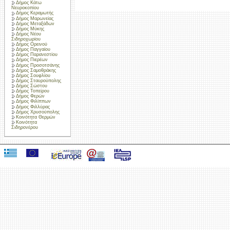
Δήμος Κάτω
Νευροκοπίου
Δήμος Κεραμωτής
Δήμος Μαρωνείας
Δήμος Μεταξάδων
Δήμος Μύκης
Δήμος Νέου
Σιδηροχωρίου
Δήμος Ορεινού
Δήμος Παγγαίου
Δήμος Παρανεστίου
Δήμος Πιερέων
Δήμος Προσοτσάνης
Δήμος Σαμοθράκης
Δήμος Σουφλίου
Δήμος Σταυρούπολης
Δήμος Σώστου
Δήμος Τοπείρου
Δήμος Φερών
Δήμος Φιλίππων
Δήμος Φιλλύρας
Δήμος Χρυσούπολης
Κοινότητα Θερμών
Κοινότητα
Σιδηρονέρου