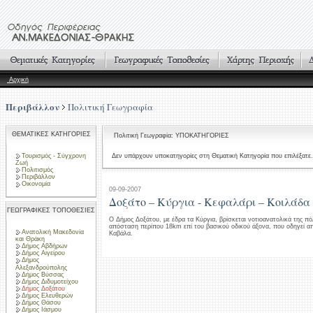
Αρχική
Περιβάλλον
Πολιτική Γεωγραφία
ΘΕΜΑΤΙΚΕΣ ΚΑΤΗΓΟΡΙΕΣ
Πολιτική Γεωγραφία: ΥΠΟΚΑΤΗΓΟΡΙΕΣ
Τουρισμός - Σύγχρονη
Δεν υπάρχουν υποκατηγορίες στη Θεματική Κατηγορία που επιλέξατε.
Ζωή
Πολιτισμός
Περιβάλλον
Οικονομία
09-09-2007
Δοξάτο – Κύργια - Κεφαλάρι – Κοιλάδα
ΓΕΩΓΡΑΦΙΚΕΣ ΤΟΠΟΘΕΣΙΕΣ
Ο Δήμος Δοξάτου, με έδρα τα Κύργια, βρίσκεται νοτιοανατολικά της πό
απόσταση περίπου 18km επί του βασικού οδικού άξονα, που οδηγεί α
Ανατολική Μακεδονία
Καβάλα.
και Θράκη
Δήμος Αβδήρων
Δήμος Αιγείρου
Δήμος
Αλεξανδρούπολης
Δήμος Βύσσας
Δήμος Διδυμοτείχου
Δήμος Δοξάτου
Δήμος Ελευθερών
Δήμος Θάσου
Δήμος Ιάσμου