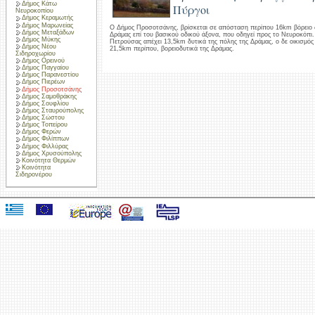
Δήμος Κάτω
Πύργοι
Νευροκοπίου
Δήμος Κεραμωτής
Δήμος Μαρωνείας
Ο Δήμος Προσοτσάνης, βρίσκεται σε απόσταση περίπου 16km βόρειο 
Δήμος Μεταξάδων
Δράμας επί του βασικού οδικού άξονα, που οδηγεί προς το Νευροκόπι.
Δήμος Μύκης
Πετρούσας απέχει 13,5km δυτικά της πόλης της Δράμας, ο δε οικισμ
Δήμος Νέου
21,5km περίπου, βορειοδυτικά της Δράμας.
Σιδηροχωρίου
Δήμος Ορεινού
Δήμος Παγγαίου
Δήμος Παρανεστίου
Δήμος Πιερέων
Δήμος Προσοτσάνης
Δήμος Σαμοθράκης
Δήμος Σουφλίου
Δήμος Σταυρούπολης
Δήμος Σώστου
Δήμος Τοπείρου
Δήμος Φερών
Δήμος Φιλίππων
Δήμος Φιλλύρας
Δήμος Χρυσούπολης
Κοινότητα Θερμών
Κοινότητα
Σιδηρονέρου