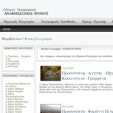
Αρχική
Περιβάλλον
Φυσική Γεωγραφία
ΘΕΜΑΤΙΚΕΣ ΚΑΤΗΓΟΡΙΕΣ
Φυσική Γεωγραφία: ΥΠΟΚΑΤΗΓΟΡΙΕΣ
Τουρισμός - Σύγχρονη
Δεν υπάρχουν υποκατηγορίες στη Θεματική Κατηγορία που επιλέξατε.
Ζωή
Πολιτισμός
Περιβάλλον
Οικονομία
15/01/2007
Προσοτσάνη - Αγγίτης - Πηγ
ΓΕΩΓΡΑΦΙΚΕΣ ΤΟΠΟΘΕΣΙΕΣ
Κοκκινόγεια - Γραμμένη
Ανατολική Μακεδονία
Ο Δήμος Προσοτσάνης, βρίσκεται σε απόσταση περίπου 16km βόρειο 
και Θράκη
Δράμας επί του βασικού οδικού άξονα, που οδηγεί προς το Νευροκόπι.
Δήμος Αβδήρων
απέχει 4km από την Προσοτσάνη, οι δε οικισμοί Γραμμένης και Αγγίτ
Δήμος Αιγείρου
βορειοδυτικά της Προσοτσάνης.
Δήμος
Αλεξανδρούπολης
Δήμος Βύσσας
Δήμος Διδυμοτείχου
Δήμος Δοξάτου
Δήμος Ελευθερών
18/01/2007
Δήμος Θάσου
Προσοτσάνη - Φαράγγι Πετ
Δήμος Ιάσμου