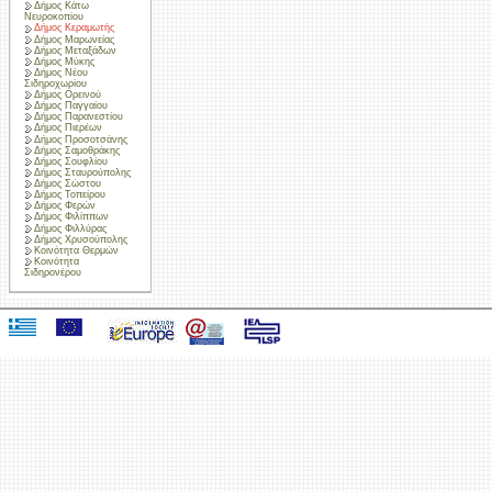
Δήμος Κάτω
Νευροκοπίου
Δήμος Κεραμωτής
Δήμος Μαρωνείας
Δήμος Μεταξάδων
Δήμος Μύκης
Δήμος Νέου
Σιδηροχωρίου
Δήμος Ορεινού
Δήμος Παγγαίου
Δήμος Παρανεστίου
Δήμος Πιερέων
Δήμος Προσοτσάνης
Δήμος Σαμοθράκης
Δήμος Σουφλίου
Δήμος Σταυρούπολης
Δήμος Σώστου
Δήμος Τοπείρου
Δήμος Φερών
Δήμος Φιλίππων
Δήμος Φιλλύρας
Δήμος Χρυσούπολης
Κοινότητα Θερμών
Κοινότητα
Σιδηρονέρου