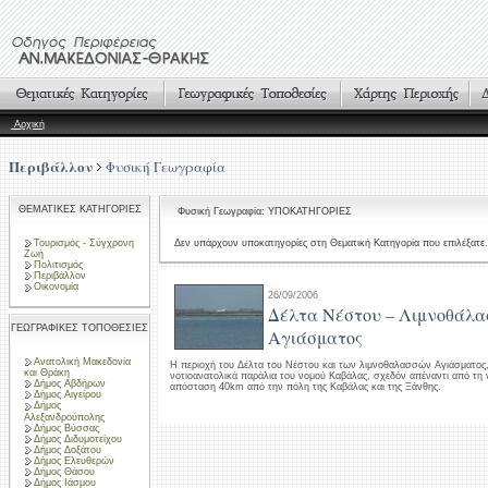
Αρχική
Περιβάλλον
Φυσική Γεωγραφία
ΘΕΜΑΤΙΚΕΣ ΚΑΤΗΓΟΡΙΕΣ
Φυσική Γεωγραφία: ΥΠΟΚΑΤΗΓΟΡΙΕΣ
Τουρισμός - Σύγχρονη
Δεν υπάρχουν υποκατηγορίες στη Θεματική Κατηγορία που επιλέξατε.
Ζωή
Πολιτισμός
Περιβάλλον
Οικονομία
26/09/2006
Δέλτα Νέστου – Λιμνοθάλα
ΓΕΩΓΡΑΦΙΚΕΣ ΤΟΠΟΘΕΣΙΕΣ
Αγιάσματος
Ανατολική Μακεδονία
Η περιοχή του Δέλτα του Νέστου και των λιμνοθαλασσών Αγιάσματος,
και Θράκη
νοτιοανατολικά παράλια του νομού Καβάλας, σχεδόν απέναντι από τη
Δήμος Αβδήρων
απόσταση 40km από την πόλη της Καβάλας και της Ξάνθης.
Δήμος Αιγείρου
Δήμος
Αλεξανδρούπολης
Δήμος Βύσσας
Δήμος Διδυμοτείχου
Δήμος Δοξάτου
Δήμος Ελευθερών
Δήμος Θάσου
Δήμος Ιάσμου