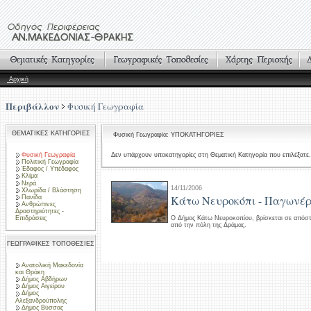
Αρχική
Περιβάλλον
Φυσική Γεωγραφία
ΘΕΜΑΤΙΚΕΣ ΚΑΤΗΓΟΡΙΕΣ
Φυσική Γεωγραφία: ΥΠΟΚΑΤΗΓΟΡΙΕΣ
Φυσική Γεωγραφία
Δεν υπάρχουν υποκατηγορίες στη Θεματική Κατηγορία που επιλέξατε.
Πολιτική Γεωγραφία
Έδαφος / Υπέδαφος
Κλίμα
Νερά
14/11/2006
Χλωρίδα / Βλάστηση
Κάτω Νευροκόπι - Παγωνέρι
Πανίδα
Ανθρώπινες
Δραστηριότητες -
Επιδράσεις
Ο Δήμος Κάτω Νευροκοπίου, βρίσκεται σε απόστ
από την πόλη της Δράμας.
ΓΕΩΓΡΑΦΙΚΕΣ ΤΟΠΟΘΕΣΙΕΣ
Ανατολική Μακεδονία
και Θράκη
Δήμος Αβδήρων
Δήμος Αιγείρου
Δήμος
Αλεξανδρούπολης
Δήμος Βύσσας