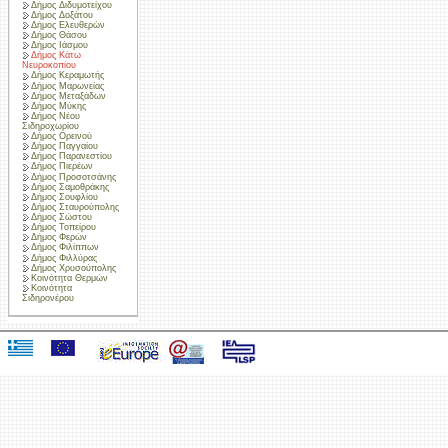
Δήμος Διδυμοτείχου
Δήμος Δοξάτου
Δήμος Ελευθερών
Δήμος Θάσου
Δήμος Ιάσμου
Δήμος Κάτω
Νευροκοπίου
Δήμος Κεραμωτής
Δήμος Μαρωνείας
Δήμος Μεταξάδων
Δήμος Μύκης
Δήμος Νέου
Σιδηροχωρίου
Δήμος Ορεινού
Δήμος Παγγαίου
Δήμος Παρανεστίου
Δήμος Πιερέων
Δήμος Προσοτσάνης
Δήμος Σαμοθράκης
Δήμος Σουφλίου
Δήμος Σταυρούπολης
Δήμος Σώστου
Δήμος Τοπείρου
Δήμος Φερών
Δήμος Φιλίππων
Δήμος Φιλλύρας
Δήμος Χρυσούπολης
Κοινότητα Θερμών
Κοινότητα
Σιδηρονέρου