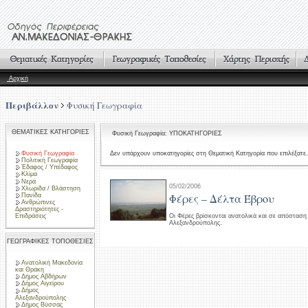
Αρχική
Περιβάλλον
Φυσική Γεωγραφία
ΘΕΜΑΤΙΚΕΣ ΚΑΤΗΓΟΡΙΕΣ
Φυσική Γεωγραφία: ΥΠΟΚΑΤΗΓΟΡΙΕΣ
Φυσική Γεωγραφία
Δεν υπάρχουν υποκατηγορίες στη Θεματική Κατηγορία που επιλέξατε.
Πολιτική Γεωγραφία
Έδαφος / Υπέδαφος
Κλίμα
Νερά
05/02/2006
Χλωρίδα / Βλάστηση
Φέρες – Δέλτα Έβρου
Πανίδα
Ανθρώπινες
Δραστηριότητες -
Επιδράσεις
Οι Φέρες βρίσκονται ανατολικά και σε απόστασ
Αλεξανδρούπολης.
ΓΕΩΓΡΑΦΙΚΕΣ ΤΟΠΟΘΕΣΙΕΣ
Ανατολική Μακεδονία
και Θράκη
Δήμος Αβδήρων
Δήμος Αιγείρου
Δήμος
Αλεξανδρούπολης
Δήμος Βύσσας