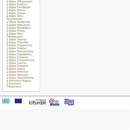
Δήμος Διδυμοτείχου
Δήμος Δοξάτου
Δήμος Ελευθερών
Δήμος Θάσου
Δήμος Ιάσμου
Δήμος Κάτω
Νευροκοπίου
Δήμος Κεραμωτής
Δήμος Μαρωνείας
Δήμος Μεταξάδων
Δήμος Μύκης
Δήμος Νέου
Σιδηροχωρίου
Δήμος Ορεινού
Δήμος Παγγαίου
Δήμος Παρανεστίου
Δήμος Πιερέων
Δήμος Προσοτσάνης
Δήμος Σαμοθράκης
Δήμος Σουφλίου
Δήμος Σταυρούπολης
Δήμος Σώστου
Δήμος Τοπείρου
Δήμος Φερών
Δήμος Φιλίππων
Δήμος Φιλλύρας
Δήμος Χρυσούπολης
Κοινότητα Θερμών
Κοινότητα
Σιδηρονέρου