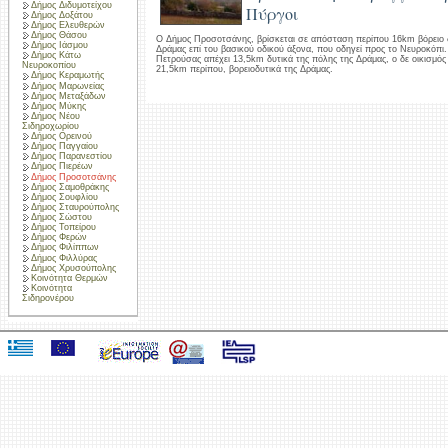
Δήμος Διδυμοτείχου
Πύργοι
Δήμος Δοξάτου
Δήμος Ελευθερών
Δήμος Θάσου
Ο Δήμος Προσοτσάνης, βρίσκεται σε απόσταση περίπου 16km βόρειο 
Δήμος Ιάσμου
Δράμας επί του βασικού οδικού άξονα, που οδηγεί προς το Νευροκόπι.
Δήμος Κάτω
Πετρούσας απέχει 13,5km δυτικά της πόλης της Δράμας, ο δε οικισμ
Νευροκοπίου
21,5km περίπου, βορειοδυτικά της Δράμας.
Δήμος Κεραμωτής
Δήμος Μαρωνείας
Δήμος Μεταξάδων
Δήμος Μύκης
Δήμος Νέου
Σιδηροχωρίου
Δήμος Ορεινού
Δήμος Παγγαίου
Δήμος Παρανεστίου
Δήμος Πιερέων
Δήμος Προσοτσάνης
Δήμος Σαμοθράκης
Δήμος Σουφλίου
Δήμος Σταυρούπολης
Δήμος Σώστου
Δήμος Τοπείρου
Δήμος Φερών
Δήμος Φιλίππων
Δήμος Φιλλύρας
Δήμος Χρυσούπολης
Κοινότητα Θερμών
Κοινότητα
Σιδηρονέρου