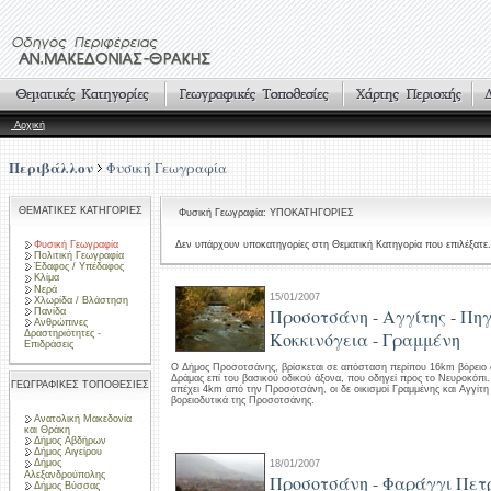
Αρχική
Περιβάλλον
Φυσική Γεωγραφία
ΘΕΜΑΤΙΚΕΣ ΚΑΤΗΓΟΡΙΕΣ
Φυσική Γεωγραφία: ΥΠΟΚΑΤΗΓΟΡΙΕΣ
Φυσική Γεωγραφία
Δεν υπάρχουν υποκατηγορίες στη Θεματική Κατηγορία που επιλέξατε.
Πολιτική Γεωγραφία
Έδαφος / Υπέδαφος
Κλίμα
Νερά
15/01/2007
Χλωρίδα / Βλάστηση
Προσοτσάνη - Αγγίτης - Πηγ
Πανίδα
Ανθρώπινες
Δραστηριότητες -
Κοκκινόγεια - Γραμμένη
Επιδράσεις
Ο Δήμος Προσοτσάνης, βρίσκεται σε απόσταση περίπου 16km βόρειο 
Δράμας επί του βασικού οδικού άξονα, που οδηγεί προς το Νευροκόπι.
ΓΕΩΓΡΑΦΙΚΕΣ ΤΟΠΟΘΕΣΙΕΣ
απέχει 4km από την Προσοτσάνη, οι δε οικισμοί Γραμμένης και Αγγίτ
βορειοδυτικά της Προσοτσάνης.
Ανατολική Μακεδονία
και Θράκη
Δήμος Αβδήρων
Δήμος Αιγείρου
Δήμος
18/01/2007
Αλεξανδρούπολης
Προσοτσάνη - Φαράγγι Πετ
Δήμος Βύσσας