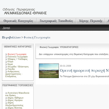
Αρχική
Περιβάλλον
Φυσική Γεωγραφία
ΘΕΜΑΤΙΚΕΣ ΚΑΤΗΓΟΡΙΕΣ
Φυσική Γεωγραφία: ΥΠΟΚΑΤΗΓΟΡΙΕΣ
Φυσική Γεωγραφία
Δεν υπάρχουν υποκατηγορίες στη Θεματική Κατηγορία που επιλέξατε.
Πολιτική Γεωγραφία
Έδαφος / Υπέδαφος
Κλίμα
Νερά
30-01-2006
Χλωρίδα / Βλάστηση
Ορεινή ημιορεινή περιοχή 
Πανίδα
Ανθρώπινες
Δραστηριότητες -
Επιδράσεις
Τα Πάτερμα βρίσκονται στα 20 χλμ Βορειοανατολ
ΓΕΩΓΡΑΦΙΚΕΣ ΤΟΠΟΘΕΣΙΕΣ
Ανατολική Μακεδονία
και Θράκη
Δήμος Αβδήρων
Δήμος Αιγείρου
Δήμος
Αλεξανδρούπολης
Δήμος Βύσσας