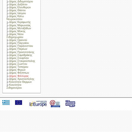
Δήμος Διδυμοτείχου
Δήμος Δοξάτου
Δήμος Ελευθερών
Δήμος Θάσου
Δήμος Ιάσμου
Δήμος Κάτω
Νευροκοπίου
Δήμος Κεραμωτής
Δήμος Μαρωνείας
Δήμος Μεταξάδων
Δήμος Μύκης
Δήμος Νέου
Σιδηροχωρίου
Δήμος Ορεινού
Δήμος Παγγαίου
Δήμος Παρανεστίου
Δήμος Πιερέων
Δήμος Προσοτσάνης
Δήμος Σαμοθράκης
Δήμος Σουφλίου
Δήμος Σταυρούπολης
Δήμος Σώστου
Δήμος Τοπείρου
Δήμος Φερών
Δήμος Φιλίππων
Δήμος Φιλλύρας
Δήμος Χρυσούπολης
Κοινότητα Θερμών
Κοινότητα
Σιδηρονέρου