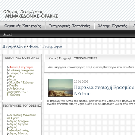
Αρχική
Περιβάλλον
Φυσική Γεωγραφία
ΘΕΜΑΤΙΚΕΣ ΚΑΤΗΓΟΡΙΕΣ
Φυσική Γεωγραφία: ΥΠΟΚΑΤΗΓΟΡΙΕΣ
Φυσική Γεωγραφία
Δεν υπάρχουν υποκατηγορίες στη Θεματική Κατηγορία που επιλέξατε.
Πολιτική Γεωγραφία
Έδαφος / Υπέδαφος
Κλίμα
Νερά
29-01-2006
Χλωρίδα / Βλάστηση
Παράλια περιοχή Ερασμίου
Πανίδα
Ανθρώπινες
Δραστηριότητες -
Νέστου
Επιδράσεις
Η περιοχή του Δέλτα του Νέστου βρίσκεται στα νοτιοδυτικά παράλια 
σχεδόν απέναντι από τη νήσο Θάσο και σε απόσταση 30km από την π
ΓΕΩΓΡΑΦΙΚΕΣ ΤΟΠΟΘΕΣΙΕΣ
Ανατολική Μακεδονία
και Θράκη
Δήμος Αβδήρων
Δήμος Αιγείρου
Δήμος
Αλεξανδρούπολης
Δήμος Βύσσας