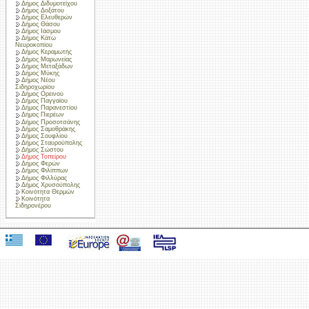
Δήμος Διδυμοτείχου
Δήμος Δοξάτου
Δήμος Ελευθερών
Δήμος Θάσου
Δήμος Ιάσμου
Δήμος Κάτω
Νευροκοπίου
Δήμος Κεραμωτής
Δήμος Μαρωνείας
Δήμος Μεταξάδων
Δήμος Μύκης
Δήμος Νέου
Σιδηροχωρίου
Δήμος Ορεινού
Δήμος Παγγαίου
Δήμος Παρανεστίου
Δήμος Πιερέων
Δήμος Προσοτσάνης
Δήμος Σαμοθράκης
Δήμος Σουφλίου
Δήμος Σταυρούπολης
Δήμος Σώστου
Δήμος Τοπείρου
Δήμος Φερών
Δήμος Φιλίππων
Δήμος Φιλλύρας
Δήμος Χρυσούπολης
Κοινότητα Θερμών
Κοινότητα
Σιδηρονέρου