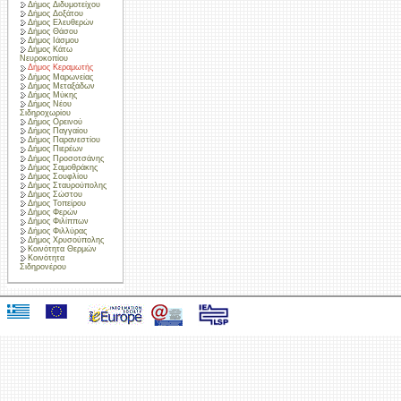
Δήμος Διδυμοτείχου
Δήμος Δοξάτου
Δήμος Ελευθερών
Δήμος Θάσου
Δήμος Ιάσμου
Δήμος Κάτω
Νευροκοπίου
Δήμος Κεραμωτής
Δήμος Μαρωνείας
Δήμος Μεταξάδων
Δήμος Μύκης
Δήμος Νέου
Σιδηροχωρίου
Δήμος Ορεινού
Δήμος Παγγαίου
Δήμος Παρανεστίου
Δήμος Πιερέων
Δήμος Προσοτσάνης
Δήμος Σαμοθράκης
Δήμος Σουφλίου
Δήμος Σταυρούπολης
Δήμος Σώστου
Δήμος Τοπείρου
Δήμος Φερών
Δήμος Φιλίππων
Δήμος Φιλλύρας
Δήμος Χρυσούπολης
Κοινότητα Θερμών
Κοινότητα
Σιδηρονέρου