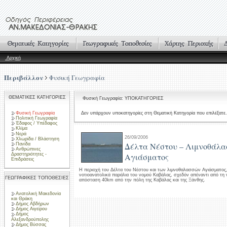
Αρχική
Περιβάλλον
Φυσική Γεωγραφία
ΘΕΜΑΤΙΚΕΣ ΚΑΤΗΓΟΡΙΕΣ
Φυσική Γεωγραφία: ΥΠΟΚΑΤΗΓΟΡΙΕΣ
Φυσική Γεωγραφία
Δεν υπάρχουν υποκατηγορίες στη Θεματική Κατηγορία που επιλέξατε.
Πολιτική Γεωγραφία
Έδαφος / Υπέδαφος
Κλίμα
Νερά
26/09/2006
Χλωρίδα / Βλάστηση
Δέλτα Νέστου – Λιμνοθάλα
Πανίδα
Ανθρώπινες
Δραστηριότητες -
Αγιάσματος
Επιδράσεις
Η περιοχή του Δέλτα του Νέστου και των λιμνοθαλασσών Αγιάσματος,
νοτιοανατολικά παράλια του νομού Καβάλας, σχεδόν απέναντι από τη
ΓΕΩΓΡΑΦΙΚΕΣ ΤΟΠΟΘΕΣΙΕΣ
απόσταση 40km από την πόλη της Καβάλας και της Ξάνθης.
Ανατολική Μακεδονία
και Θράκη
Δήμος Αβδήρων
Δήμος Αιγείρου
Δήμος
Αλεξανδρούπολης
Δήμος Βύσσας