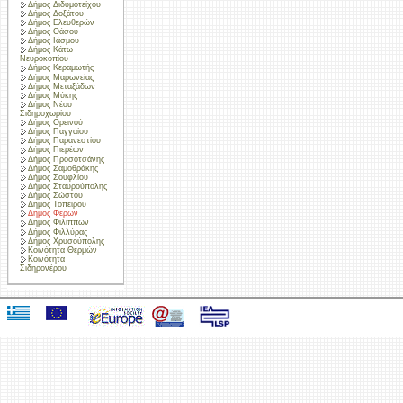
Δήμος Διδυμοτείχου
Δήμος Δοξάτου
Δήμος Ελευθερών
Δήμος Θάσου
Δήμος Ιάσμου
Δήμος Κάτω
Νευροκοπίου
Δήμος Κεραμωτής
Δήμος Μαρωνείας
Δήμος Μεταξάδων
Δήμος Μύκης
Δήμος Νέου
Σιδηροχωρίου
Δήμος Ορεινού
Δήμος Παγγαίου
Δήμος Παρανεστίου
Δήμος Πιερέων
Δήμος Προσοτσάνης
Δήμος Σαμοθράκης
Δήμος Σουφλίου
Δήμος Σταυρούπολης
Δήμος Σώστου
Δήμος Τοπείρου
Δήμος Φερών
Δήμος Φιλίππων
Δήμος Φιλλύρας
Δήμος Χρυσούπολης
Κοινότητα Θερμών
Κοινότητα
Σιδηρονέρου