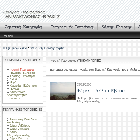
Αρχική
Περιβάλλον
Φυσική Γεωγραφία
ΘΕΜΑΤΙΚΕΣ ΚΑΤΗΓΟΡΙΕΣ
Φυσική Γεωγραφία: ΥΠΟΚΑΤΗΓΟΡΙΕΣ
Φυσική Γεωγραφία
Δεν υπάρχουν υποκατηγορίες στη Θεματική Κατηγορία που επιλέξατε.
Πολιτική Γεωγραφία
Έδαφος / Υπέδαφος
Κλίμα
Νερά
05/02/2006
Χλωρίδα / Βλάστηση
Φέρες – Δέλτα Έβρου
Πανίδα
Ανθρώπινες
Δραστηριότητες -
Επιδράσεις
Οι Φέρες βρίσκονται ανατολικά και σε απόστασ
Αλεξανδρούπολης.
ΓΕΩΓΡΑΦΙΚΕΣ ΤΟΠΟΘΕΣΙΕΣ
Ανατολική Μακεδονία
και Θράκη
Δήμος Αβδήρων
Δήμος Αιγείρου
Δήμος
Αλεξανδρούπολης
Δήμος Βύσσας