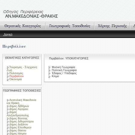
Αρχική
Περιβάλλον
ΘΕΜΑΤΙΚΕΣ ΚΑΤΗΓΟΡΙΕΣ
Περιβάλλον: ΥΠΟΚΑΤΗΓΟΡΙΕΣ
Τουρισμός - Σύγχρονη
Φυσική Γεωγραφία
Ζωή
Πολιτική Γεωγραφία
Πολιτισμός
Έδαφος / Υπέδαφος
Περιβάλλον
Κλίμα
Οικονομία
ΓΕΩΓΡΑΦΙΚΕΣ ΤΟΠΟΘΕΣΙΕΣ
Ανατολική Μακεδονία
και Θράκη
Δήμος Αβδήρων
Δήμος Αιγείρου
Δήμος
Αλεξανδρούπολης
Δήμος Βύσσας
Δήμος Διδυμοτείχου
Δήμος Δοξάτου
Δήμος Ελευθερών
Δήμος Θάσου
Δήμος Ιάσμου