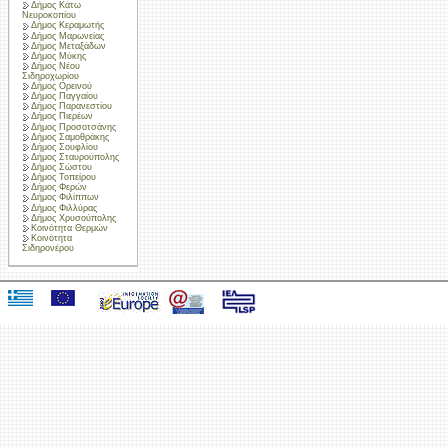
Δήμος Κάτω
Νευροκοπίου
Δήμος Κεραμωτής
Δήμος Μαρωνείας
Δήμος Μεταξάδων
Δήμος Μύκης
Δήμος Νέου
Σιδηροχωρίου
Δήμος Ορεινού
Δήμος Παγγαίου
Δήμος Παρανεστίου
Δήμος Πιερέων
Δήμος Προσοτσάνης
Δήμος Σαμοθράκης
Δήμος Σουφλίου
Δήμος Σταυρούπολης
Δήμος Σώστου
Δήμος Τοπείρου
Δήμος Φερών
Δήμος Φιλίππων
Δήμος Φιλλύρας
Δήμος Χρυσούπολης
Κοινότητα Θερμών
Κοινότητα
Σιδηρονέρου