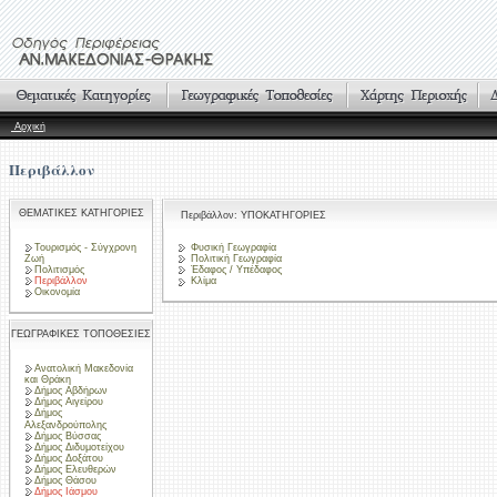
Αρχική
Περιβάλλον
ΘΕΜΑΤΙΚΕΣ ΚΑΤΗΓΟΡΙΕΣ
Περιβάλλον: ΥΠΟΚΑΤΗΓΟΡΙΕΣ
Τουρισμός - Σύγχρονη
Φυσική Γεωγραφία
Ζωή
Πολιτική Γεωγραφία
Πολιτισμός
Έδαφος / Υπέδαφος
Περιβάλλον
Κλίμα
Οικονομία
ΓΕΩΓΡΑΦΙΚΕΣ ΤΟΠΟΘΕΣΙΕΣ
Ανατολική Μακεδονία
και Θράκη
Δήμος Αβδήρων
Δήμος Αιγείρου
Δήμος
Αλεξανδρούπολης
Δήμος Βύσσας
Δήμος Διδυμοτείχου
Δήμος Δοξάτου
Δήμος Ελευθερών
Δήμος Θάσου
Δήμος Ιάσμου