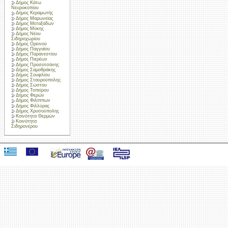
Δήμος Κάτω
Νευροκοπίου
Δήμος Κεραμωτής
Δήμος Μαρωνείας
Δήμος Μεταξάδων
Δήμος Μύκης
Δήμος Νέου
Σιδηροχωρίου
Δήμος Ορεινού
Δήμος Παγγαίου
Δήμος Παρανεστίου
Δήμος Πιερέων
Δήμος Προσοτσάνης
Δήμος Σαμοθράκης
Δήμος Σουφλίου
Δήμος Σταυρούπολης
Δήμος Σώστου
Δήμος Τοπείρου
Δήμος Φερών
Δήμος Φιλίππων
Δήμος Φιλλύρας
Δήμος Χρυσούπολης
Κοινότητα Θερμών
Κοινότητα
Σιδηρονέρου