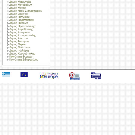
Δήμος Μαρωνείας
Δήμος Μεταξάδων
Δήμος Μύκης
Δήμος Νέου Σιδηροχωρίου
Δήμος Ορεινού
Δήμος Παγγαίου
Δήμος Παρανεστίου
Δήμος Πιερέων
Δήμος Προσοτσάνης
Δήμος Σαμοθράκης
Δήμος Σουφλίου
Δήμος Σταυρούπολης
Δήμος Σώστου
Δήμος Τοπείρου
Δήμος Φερών
Δήμος Φιλίππων
Δήμος Φιλλύρας
Δήμος Χρυσούπολης
Κοινότητα Θερμών
Κοινότητα Σιδηρονέρου