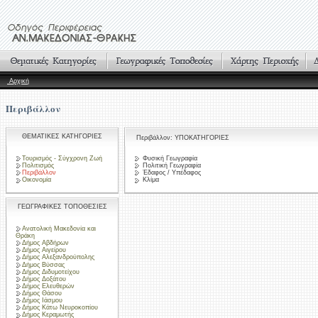
Αρχική
Περιβάλλον
ΘΕΜΑΤΙΚΕΣ ΚΑΤΗΓΟΡΙΕΣ
Περιβάλλον: ΥΠΟΚΑΤΗΓΟΡΙΕΣ
Τουρισμός - Σύγχρονη Ζωή
Φυσική Γεωγραφία
Πολιτισμός
Πολιτική Γεωγραφία
Περιβάλλον
Έδαφος / Υπέδαφος
Οικονομία
Κλίμα
ΓΕΩΓΡΑΦΙΚΕΣ ΤΟΠΟΘΕΣΙΕΣ
Ανατολική Μακεδονία και
Θράκη
Δήμος Αβδήρων
Δήμος Αιγείρου
Δήμος Αλεξανδρούπολης
Δήμος Βύσσας
Δήμος Διδυμοτείχου
Δήμος Δοξάτου
Δήμος Ελευθερών
Δήμος Θάσου
Δήμος Ιάσμου
Δήμος Κάτω Νευροκοπίου
Δήμος Κεραμωτής