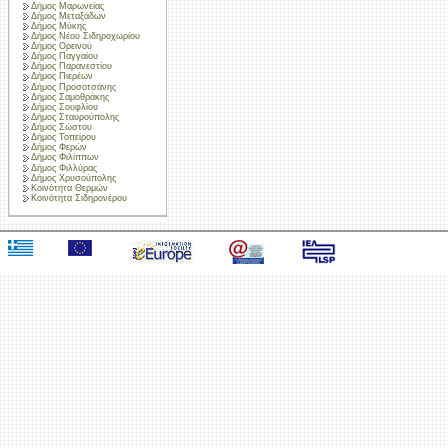
Δήμος Μαρωνείας
Δήμος Μεταξάδων
Δήμος Μύκης
Δήμος Νέου Σιδηροχωρίου
Δήμος Ορεινού
Δήμος Παγγαίου
Δήμος Παρανεστίου
Δήμος Πιερέων
Δήμος Προσοτσάνης
Δήμος Σαμοθράκης
Δήμος Σουφλίου
Δήμος Σταυρούπολης
Δήμος Σώστου
Δήμος Τοπείρου
Δήμος Φερών
Δήμος Φιλίππων
Δήμος Φιλλύρας
Δήμος Χρυσούπολης
Κοινότητα Θερμών
Κοινότητα Σιδηρονέρου