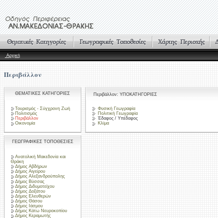
Αρχική
Περιβάλλον
ΘΕΜΑΤΙΚΕΣ ΚΑΤΗΓΟΡΙΕΣ
Περιβάλλον: ΥΠΟΚΑΤΗΓΟΡΙΕΣ
Τουρισμός - Σύγχρονη Ζωή
Φυσική Γεωγραφία
Πολιτισμός
Πολιτική Γεωγραφία
Περιβάλλον
Έδαφος / Υπέδαφος
Οικονομία
Κλίμα
ΓΕΩΓΡΑΦΙΚΕΣ ΤΟΠΟΘΕΣΙΕΣ
Ανατολική Μακεδονία και
Θράκη
Δήμος Αβδήρων
Δήμος Αιγείρου
Δήμος Αλεξανδρούπολης
Δήμος Βύσσας
Δήμος Διδυμοτείχου
Δήμος Δοξάτου
Δήμος Ελευθερών
Δήμος Θάσου
Δήμος Ιάσμου
Δήμος Κάτω Νευροκοπίου
Δήμος Κεραμωτής