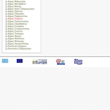
Δήμος Μαρωνείας
Δήμος Μεταξάδων
Δήμος Μύκης
Δήμος Νέου Σιδηροχωρίου
Δήμος Ορεινού
Δήμος Παγγαίου
Δήμος Παρανεστίου
Δήμος Πιερέων
Δήμος Προσοτσάνης
Δήμος Σαμοθράκης
Δήμος Σουφλίου
Δήμος Σταυρούπολης
Δήμος Σώστου
Δήμος Τοπείρου
Δήμος Φερών
Δήμος Φιλίππων
Δήμος Φιλλύρας
Δήμος Χρυσούπολης
Κοινότητα Θερμών
Κοινότητα Σιδηρονέρου