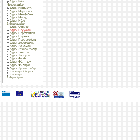
Δήμος Κάτω
Νευροκοπίου
Δήμος Κεραμωτής
Δήμος Μαρωνείας
Δήμος Μεταξάδων
Δήμος Μύκης
Δήμος Νέου
Σιδηροχωρίου
Δήμος Ορεινού
Δήμος Παγγαίου
Δήμος Παρανεστίου
Δήμος Πιερέων
Δήμος Προσοτσάνης
Δήμος Σαμοθράκης
Δήμος Σουφλίου
Δήμος Σταυρούπολης
Δήμος Σώστου
Δήμος Τοπείρου
Δήμος Φερών
Δήμος Φιλίππων
Δήμος Φιλλύρας
Δήμος Χρυσούπολης
Κοινότητα Θερμών
Κοινότητα
Σιδηρονέρου