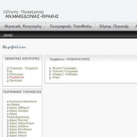
Αρχική
Περιβάλλον
ΘΕΜΑΤΙΚΕΣ ΚΑΤΗΓΟΡΙΕΣ
Περιβάλλον: ΥΠΟΚΑΤΗΓΟΡΙΕΣ
Τουρισμός - Σύγχρονη
Φυσική Γεωγραφία
Ζωή
Πολιτική Γεωγραφία
Πολιτισμός
Έδαφος / Υπέδαφος
Περιβάλλον
Κλίμα
Οικονομία
ΓΕΩΓΡΑΦΙΚΕΣ ΤΟΠΟΘΕΣΙΕΣ
Ανατολική Μακεδονία
και Θράκη
Δήμος Αβδήρων
Δήμος Αιγείρου
Δήμος
Αλεξανδρούπολης
Δήμος Βύσσας
Δήμος Διδυμοτείχου
Δήμος Δοξάτου
Δήμος Ελευθερών
Δήμος Θάσου
Δήμος Ιάσμου