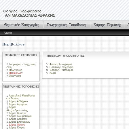
Αρχική
Περιβάλλον
ΘΕΜΑΤΙΚΕΣ ΚΑΤΗΓΟΡΙΕΣ
Περιβάλλον: ΥΠΟΚΑΤΗΓΟΡΙΕΣ
Τουρισμός - Σύγχρονη
Φυσική Γεωγραφία
Ζωή
Πολιτική Γεωγραφία
Πολιτισμός
Έδαφος / Υπέδαφος
Περιβάλλον
Κλίμα
Οικονομία
ΓΕΩΓΡΑΦΙΚΕΣ ΤΟΠΟΘΕΣΙΕΣ
Ανατολική Μακεδονία
και Θράκη
Δήμος Αβδήρων
Δήμος Αιγείρου
Δήμος
Αλεξανδρούπολης
Δήμος Βύσσας
Δήμος Διδυμοτείχου
Δήμος Δοξάτου
Δήμος Ελευθερών
Δήμος Θάσου
Δήμος Ιάσμου