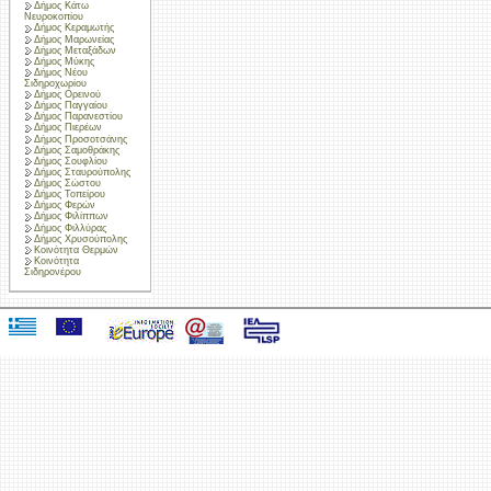
Δήμος Κάτω
Νευροκοπίου
Δήμος Κεραμωτής
Δήμος Μαρωνείας
Δήμος Μεταξάδων
Δήμος Μύκης
Δήμος Νέου
Σιδηροχωρίου
Δήμος Ορεινού
Δήμος Παγγαίου
Δήμος Παρανεστίου
Δήμος Πιερέων
Δήμος Προσοτσάνης
Δήμος Σαμοθράκης
Δήμος Σουφλίου
Δήμος Σταυρούπολης
Δήμος Σώστου
Δήμος Τοπείρου
Δήμος Φερών
Δήμος Φιλίππων
Δήμος Φιλλύρας
Δήμος Χρυσούπολης
Κοινότητα Θερμών
Κοινότητα
Σιδηρονέρου