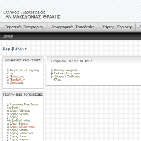
Αρχική
Περιβάλλον
ΘΕΜΑΤΙΚΕΣ ΚΑΤΗΓΟΡΙΕΣ
Περιβάλλον: ΥΠΟΚΑΤΗΓΟΡΙΕΣ
Τουρισμός - Σύγχρονη
Φυσική Γεωγραφία
Ζωή
Πολιτική Γεωγραφία
Πολιτισμός
Έδαφος / Υπέδαφος
Περιβάλλον
Κλίμα
Οικονομία
ΓΕΩΓΡΑΦΙΚΕΣ ΤΟΠΟΘΕΣΙΕΣ
Ανατολική Μακεδονία
και Θράκη
Δήμος Αβδήρων
Δήμος Αιγείρου
Δήμος
Αλεξανδρούπολης
Δήμος Βύσσας
Δήμος Διδυμοτείχου
Δήμος Δοξάτου
Δήμος Ελευθερών
Δήμος Θάσου
Δήμος Ιάσμου