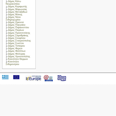
Δήμος Κάτω
Νευροκοπίου
Δήμος Κεραμωτής
Δήμος Μαρωνείας
Δήμος Μεταξάδων
Δήμος Μύκης
Δήμος Νέου
Σιδηροχωρίου
Δήμος Ορεινού
Δήμος Παγγαίου
Δήμος Παρανεστίου
Δήμος Πιερέων
Δήμος Προσοτσάνης
Δήμος Σαμοθράκης
Δήμος Σουφλίου
Δήμος Σταυρούπολης
Δήμος Σώστου
Δήμος Τοπείρου
Δήμος Φερών
Δήμος Φιλίππων
Δήμος Φιλλύρας
Δήμος Χρυσούπολης
Κοινότητα Θερμών
Κοινότητα
Σιδηρονέρου