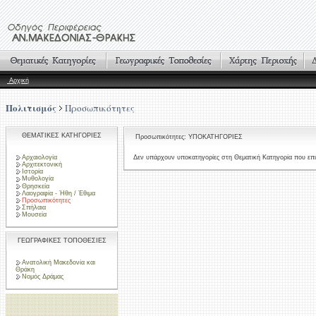
Αρχική
Πολιτισμός
Προσωπικότητες
ΘΕΜΑΤΙΚΕΣ ΚΑΤΗΓΟΡΙΕΣ
Προσωπικότητες: ΥΠΟΚΑΤΗΓΟΡΙΕΣ
Αρχαιολογία
Δεν υπάρχουν υποκατηγορίες στη Θεματική Κατηγορία που επι
Αρχιτεκτονική
Ιστορία
Μυθολογία
Θρησκεία
Λαογραφία - Ήθη / Έθιμα
Προσωπικότητες
Σπήλαια
Μουσεία
ΓΕΩΓΡΑΦΙΚΕΣ ΤΟΠΟΘΕΣΙΕΣ
Ανατολική Μακεδονία και
Θράκη
Νομός Δράμας