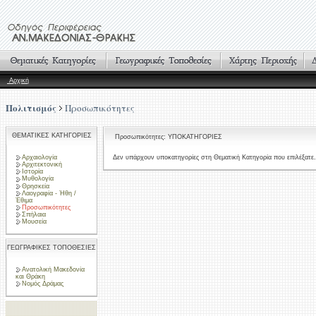
Αρχική
Πολιτισμός
Προσωπικότητες
ΘΕΜΑΤΙΚΕΣ ΚΑΤΗΓΟΡΙΕΣ
Προσωπικότητες: ΥΠΟΚΑΤΗΓΟΡΙΕΣ
Αρχαιολογία
Δεν υπάρχουν υποκατηγορίες στη Θεματική Κατηγορία που επιλέξατε.
Αρχιτεκτονική
Ιστορία
Μυθολογία
Θρησκεία
Λαογραφία - Ήθη /
Έθιμα
Προσωπικότητες
Σπήλαια
Μουσεία
ΓΕΩΓΡΑΦΙΚΕΣ ΤΟΠΟΘΕΣΙΕΣ
Ανατολική Μακεδονία
και Θράκη
Νομός Δράμας