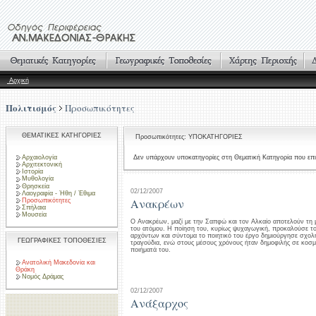
Αρχική
Πολιτισμός
Προσωπικότητες
ΘΕΜΑΤΙΚΕΣ ΚΑΤΗΓΟΡΙΕΣ
Προσωπικότητες: ΥΠΟΚΑΤΗΓΟΡΙΕΣ
Αρχαιολογία
Δεν υπάρχουν υποκατηγορίες στη Θεματική Κατηγορία που επι
Αρχιτεκτονική
Ιστορία
Μυθολογία
Θρησκεία
02/12/2007
Λαογραφία - Ήθη / Έθιμα
Ανακρέων
Προσωπικότητες
Σπήλαια
Μουσεία
Ο Ανακρέων, μαζί με την Σαπφώ και τον Αλκαίο αποτελούν τη
του ατόμου. Η ποίηση του, κυρίως ψυχαγωγική, προκαλούσε τ
αρχόντων και σύντομα το ποιητικό του έργο δημιούργησε σχολή
ΓΕΩΓΡΑΦΙΚΕΣ ΤΟΠΟΘΕΣΙΕΣ
τραγούδια, ενώ στους μέσους χρόνους ήταν δημοφιλής σε κοσμικο
ποιήματά του.
Ανατολική Μακεδονία και
Θράκη
Νομός Δράμας
02/12/2007
Ανάξαρχος