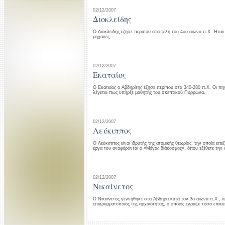
02/12/2007
Διοκλείδης
Ο Διοκλείδης έζησε περίπου στα τέλη του 4ου αιώνα π.Χ. Ήταν
μηχανές.
02/12/2007
Εκαταίος
O Εκαταίος ο Αβδηρίτης έζησε περίπου στα 340-280 π.Χ. Οι πη
λέγεται πως υπήρξε μαθητής του σκεπτικού Πύρρωνα.
02/12/2007
Λεύκιππος
Ο Λεύκιππος είναι ιδρυτής της ατομικής θεωρίας, την οποία επ
έργα του αναφέρονται ο «Mέγας διάκοσμος», όπου εξέθετε την 
02/12/2007
Νικαίνετος
Ο Νικαίνετος γεννήθηκε στα Άβδηρα κατά τον 3ο αιώνα π.Χ., α
επιγραμματοποιός της αρχαιότητας, ο οποίος έγραψε τόσο επικά