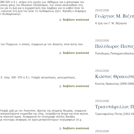
 380-320 π.Χ.), ανήκει στη σχολή των Αβδήρων και η φιλοσοφία του
σωπικός φίλος του Μεγάλου Αλεξάνδρου, τον οποίο ακολούθησε στη
ου για τη ζωή και η ευχαρίστηση που λάμβανε για το καθετί ήταν τα
25/02/2008
 κανόνας στη ζωή του ήταν το «ευδαιμόνως ζην», δηλαδή ο ατάραχος
α «Ευδαιμονικός».
Γεώργιος Μ. Βιζυη
διαβάστε αναλυτικά
Η ζωή του Γ. Μ. Βιζυηνού
25/02/2008
του Πύρρωνα, ο οποίος, σύμφωνα με τον Διογένη, είναι αυτός που
Πολύδωρος Παπα
διαβάστε αναλυτικά
Πολύδωρος Παπαχριστοδούλο
25/02/2008
Κώστας Θρακιώτ
.Χ. (περ. 430 -370 π.Χ.). Υπήρξε αστρολόγος, μετεωρολόγος,
Κώστας Θρακιώτης (1909-1994
διαβάστε αναλυτικά
25/02/2008
Τριαντάφυλλος Π
πήρξε μαζί με τον Λεύκιππο, ιδρυτής της ατομικής θεωρίας, σύμφωνα
απειροελάχιστα σωματίδια της ύλης, ονομάζονται άτομα και είναι αιώνια,
Τριαντάφυλλος Πίττας (1912-19
αι ποιοτικά όμοια. Αναφέρεται ότι συνέγραψε πολλές δεκάδες
 με σύντομες αναφορές σε έργα μεταγενέστερων συγγραφέων (π.χ.
διαβάστε αναλυτικά
25/02/2008