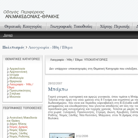
Αρχική
Πολιτισμός
Λαογραφία - Ήθη / Έθιμα
ΘΕΜΑΤΙΚΕΣ ΚΑΤΗΓΟΡΙΕΣ
Λαογραφία - Ήθη / Έθιμα: ΥΠΟΚΑΤΗΓΟΡΙΕΣ
Αρχαιολογία
Δεν υπάρχουν υποκατηγορίες στη Θεματική Κατηγορία που επιλέξατε.
Αρχιτεκτονική
Ιστορία
Μυθολογία
Θρησκεία
28/02/2007
Λαογραφία - Ήθη /
Μπάμπω
Έθιμα
Προσωπικότητες
Σπήλαια
Μουσεία
Γιορτή γονιμική, ευετηριακή και αμιγώς γυναικεία, όπου τιμάται η Μπ
Τελείται στην αρχή του νέου χρόνου στις 8 Γενάρη και συμπίπτει με τη
δωδεκαήμερου, που είναι και περίοδος καρναβαλική στη Β.Ελλάδα καθ
μεταμφιέσεις και ελευθεριότητες που γίνονται αποδεκτές απ΄όλη την το
ΓΕΩΓΡΑΦΙΚΕΣ ΤΟΠΟΘΕΣΙΕΣ
προσδοκία μιας ευτυχισμένης και τυχερής χρονιάς. Τελείται με μικρές
στα χωριά: Ξυλαγανή, Προσκυνητές, Στρύμη, Διώνη, Κρωβύλη, Σάππες
Ροδίτης. Νομός Ξάνθης: Νέα Κεσσάνη, Μάγγανα, στον Ν.Δράμας στη
Ανατολική Μακεδονία
Βώλακα.
και Θράκη
Δήμος Μύκης
Νομός Δράμας
Νομός Έβρου
Νομός Ξάνθης
2/11/2006
Νομός Ροδόπης