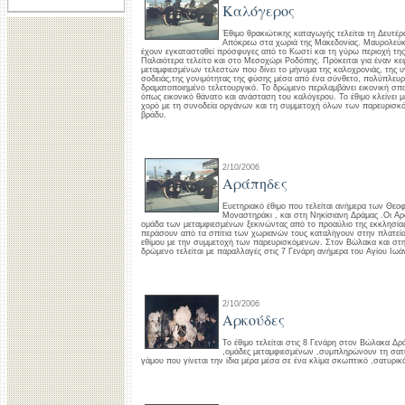
Καλόγερος
Έθιμο θρακιώτικης καταγωγής τελείται τη Δευτέρ
Απόκρεω στα χωριά της Μακεδονίας. Μαυρολεύκ
έχουν εγκατασταθεί πρόσφυγες από το Κωστί και τη γύρω περιοχή τη
Παλαιότερα τελείτο και στο Μεσοχώρι Ροδόπης. Πρόκειται για έναν κε
μεταμφιεσμένων τελεστών που δίνει το μήνυμα της καλοχρονιάς, της υγ
σοδειάς,της γονιμότητας της φύσης μέσα από ένα σύνθετο, πολύπλευρο
δραματοποιημένο τελετουργικό. Το δρώμενο περιλαμβάνει εικονική σπ
όπως εικονικό θάνατο και ανάσταση του καλόγερου. Το έθιμο κλείνει με
χορό με τη συνοδεία οργάνων και τη συμμετοχή όλων των παρευρισκ
βράδυ.
2/10/2006
Αράπηδες
Ευετηριακό έθιμο που τελείται ανήμερα των Θεοφ
Μοναστηράκι , και στη Νηκίσιανη Δράμας .Οι Α
ομάδα των μεταμφιεσμένων ξεκινώντας από το προαύλιο της εκκλησία
περάσουν από τα σπίτια των χωριανών τους καταλήγουν στην πλατεί
εθίμου με την συμμετοχή των παρευρισκόμενων. Στον Βώλακα και στ
δρώμενο τελείται με παραλλαγές στις 7 Γενάρη ανήμερα του Αγίου Ιωά
2/10/2006
Αρκούδες
Το έθιμο τελείται στις 8 Γενάρη στον Βώλακα Δρ
,ομάδες μεταμφιεσμένων ,συμπληρώνουν τη σα
γάμου που γίνεται την ίδια μέρα μέσα σε ένα κλίμα σκωπτικό ,σατυρικό