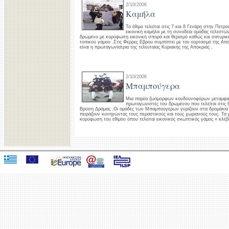
2/10/2006
Kαμήλα
Το έθιμο τελείται στις 7 και 8 Γενάρη στην Πετ
εικονική καμήλα με τη συνοδεία ομάδας τελεστών
δρώμενο με κορύφωση εικονική σπορά και θερισμό καθώς και σατυρι
τοπικού γάμου .Στις Φερρες Εβρου συμπίπτει με τον εορτασμό της Απο
είναι η πρωταγωνίατρια της τελευταίας Κυριακής της Αποκριάς .
2/10/2006
Μπαμπούγερα
Μια παρέα ζωόμορφων κουδουνοφόρων μεταμφιεσ
πρωταγωνιστές του δρωμένου που τελείται στις
Βρύση Δράμας .Οι ομάδες των Μπαμπούγερων γυρίζουν στα δρομάκια 
πειράζουν κυνηγώντας τους περαστικούς και τους χωριανούς τους. Τ
κορύφωση του εθίμου όπου τελείται εικονικός σκωπτικός γάμος « κλέβ