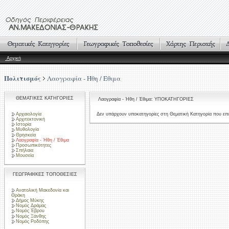
Αρχική
Πολιτισμός
Λαογραφία - Ήθη / Έθιμα
ΘΕΜΑΤΙΚΕΣ ΚΑΤΗΓΟΡΙΕΣ
Λαογραφία - Ήθη / Έθιμα: ΥΠΟΚΑΤΗΓΟΡΙΕΣ
Αρχαιολογία
Δεν υπάρχουν υποκατηγορίες στη Θεματική Κατηγορία που επι
Αρχιτεκτονική
Ιστορία
Μυθολογία
Θρησκεία
Λαογραφία - Ήθη / Έθιμα
Προσωπικότητες
Σπήλαια
Μουσεία
ΓΕΩΓΡΑΦΙΚΕΣ ΤΟΠΟΘΕΣΙΕΣ
Ανατολική Μακεδονία και
Θράκη
Δήμος Μύκης
Νομός Δράμας
Νομός Έβρου
Νομός Ξάνθης
Νομός Ροδόπης