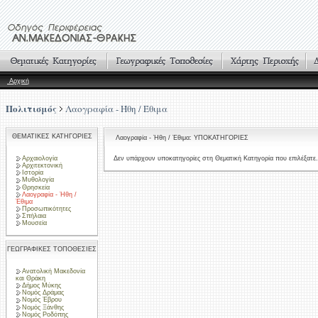
Αρχική
Πολιτισμός
Λαογραφία - Ήθη / Έθιμα
ΘΕΜΑΤΙΚΕΣ ΚΑΤΗΓΟΡΙΕΣ
Λαογραφία - Ήθη / Έθιμα: ΥΠΟΚΑΤΗΓΟΡΙΕΣ
Αρχαιολογία
Δεν υπάρχουν υποκατηγορίες στη Θεματική Κατηγορία που επιλέξατε.
Αρχιτεκτονική
Ιστορία
Μυθολογία
Θρησκεία
Λαογραφία - Ήθη /
Έθιμα
Προσωπικότητες
Σπήλαια
Μουσεία
ΓΕΩΓΡΑΦΙΚΕΣ ΤΟΠΟΘΕΣΙΕΣ
Ανατολική Μακεδονία
και Θράκη
Δήμος Μύκης
Νομός Δράμας
Νομός Έβρου
Νομός Ξάνθης
Νομός Ροδόπης