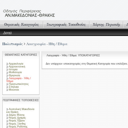
Αρχική
Πολιτισμός
Λαογραφία - Ήθη / Έθιμα
ΘΕΜΑΤΙΚΕΣ ΚΑΤΗΓΟΡΙΕΣ
Λαογραφία - Ήθη / Έθιμα: ΥΠΟΚΑΤΗΓΟΡΙΕΣ
Αρχαιολογία
Δεν υπάρχουν υποκατηγορίες στη Θεματική Κατηγορία που επιλέξατε.
Αρχιτεκτονική
Ιστορία
Μυθολογία
Θρησκεία
Λαογραφία - Ήθη /
Έθιμα
Προσωπικότητες
Σπήλαια
Μουσεία
ΓΕΩΓΡΑΦΙΚΕΣ ΤΟΠΟΘΕΣΙΕΣ
Ανατολική Μακεδονία
και Θράκη
Δήμος Μύκης
Νομός Δράμας
Νομός Έβρου
Νομός Ξάνθης
Νομός Ροδόπης