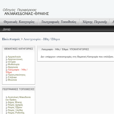
Αρχική
Πολιτισμός
Λαογραφία - Ήθη / Έθιμα
ΘΕΜΑΤΙΚΕΣ ΚΑΤΗΓΟΡΙΕΣ
Λαογραφία - Ήθη / Έθιμα: ΥΠΟΚΑΤΗΓΟΡΙΕΣ
Αρχαιολογία
Δεν υπάρχουν υποκατηγορίες στη Θεματική Κατηγορία που επιλέξατε.
Αρχιτεκτονική
Ιστορία
Μυθολογία
Θρησκεία
Λαογραφία - Ήθη /
Έθιμα
Προσωπικότητες
Σπήλαια
Μουσεία
ΓΕΩΓΡΑΦΙΚΕΣ ΤΟΠΟΘΕΣΙΕΣ
Ανατολική Μακεδονία
και Θράκη
Δήμος Μύκης
Νομός Δράμας
Νομός Έβρου
Νομός Ξάνθης
Νομός Ροδόπης